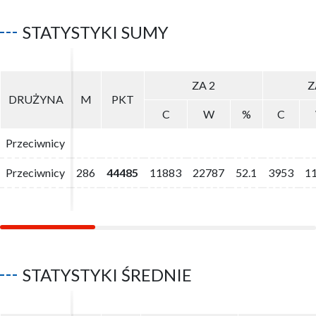
STATYSTYKI SUMY
ZA 2
ZA 2
Z
Z
DRUŻYNA
DRUŻYNA
M
M
PKT
PKT
C
C
W
W
%
%
C
C
Przeciwnicy
Przeciwnicy
Przeciwnicy
Przeciwnicy
286
286
44485
44485
11883
11883
22787
22787
52.1
52.1
3953
3953
1
1
STATYSTYKI ŚREDNIE