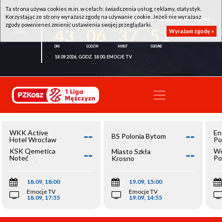
Ta strona używa cookies m.in. w celach: świadczenia usług, reklamy, statystyk.
Korzystając ze strony wyrażasz zgodę na używanie cookie. Jeżeli nie wyrażasz
WKK ACTIVE HOTEL WROCŁAW - KSK QEMETICA NOTEĆ INOWROCŁAW
zgody powinieneś zmienić ustawienia swojej przeglądarki.
43
06
37
51
Wyrażam zgodę »
18.09.2026, GODZ. 18:00, EMOCJE TV
--
--
WKK Active
En
BS Polonia Bytom
Hotel Wrocław
Po
--
--
KSK Qemetica
We
Miasto Szkła
Noteć
Po
Krosno
Inowrocław
Op
18.09, 18:00
19.09, 15:00
Emocje TV
Emocje TV
18.09, 17:55
19.09, 14:55