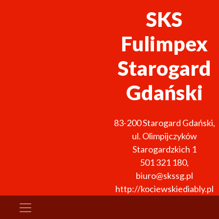
SKS
Fulimpex
Starogard
Gdański
83-200
Starogard Gdański
,
ul. Olimpijczyków
Starogardzkich 1
501 321 180
,
biuro@skssg.pl
http://kociewskiediably.pl