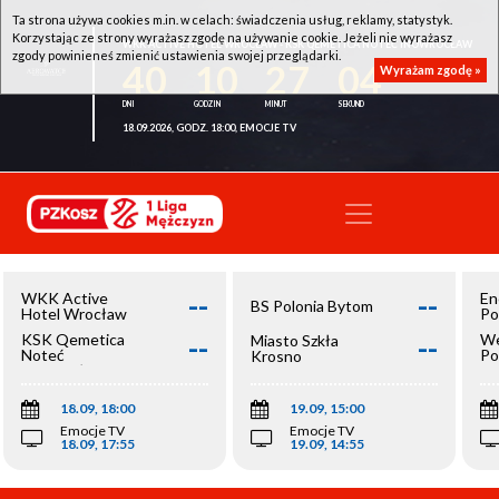
Ta strona używa cookies m.in. w celach: świadczenia usług, reklamy, statystyk.
Korzystając ze strony wyrażasz zgodę na używanie cookie. Jeżeli nie wyrażasz
WKK ACTIVE HOTEL WROCŁAW - KSK QEMETICA NOTEĆ INOWROCŁAW
zgody powinieneś zmienić ustawienia swojej przeglądarki.
40
10
27
04
Wyrażam zgodę »
18.09.2026, GODZ. 18:00, EMOCJE TV
--
--
WKK Active
En
BS Polonia Bytom
Hotel Wrocław
Po
--
--
KSK Qemetica
We
Miasto Szkła
Noteć
Po
Krosno
Inowrocław
Op
18.09, 18:00
19.09, 15:00
Emocje TV
Emocje TV
18.09, 17:55
19.09, 14:55