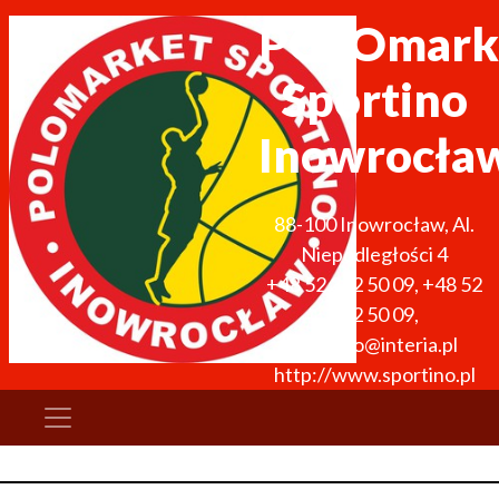
POLOmark
Sportino
Inowrocła
88-100
Inowrocław
,
Al.
Niepodległości 4
+48 52 352 50 09
,
+48 52
352 50 09
,
sportino@interia.pl
http://www.sportino.pl