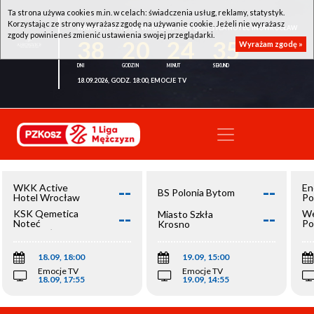
Ta strona używa cookies m.in. w celach: świadczenia usług, reklamy, statystyk.
Korzystając ze strony wyrażasz zgodę na używanie cookie. Jeżeli nie wyrażasz
WKK ACTIVE HOTEL WROCŁAW - KSK QEMETICA NOTEĆ INOWROCŁAW
zgody powinieneś zmienić ustawienia swojej przeglądarki.
38
20
24
35
Wyrażam zgodę »
18.09.2026, GODZ. 18:00, EMOCJE TV
--
--
WKK Active
En
BS Polonia Bytom
Hotel Wrocław
Po
--
--
KSK Qemetica
We
Miasto Szkła
Noteć
Po
Krosno
Inowrocław
Op
18.09, 18:00
19.09, 15:00
Emocje TV
Emocje TV
18.09, 17:55
19.09, 14:55