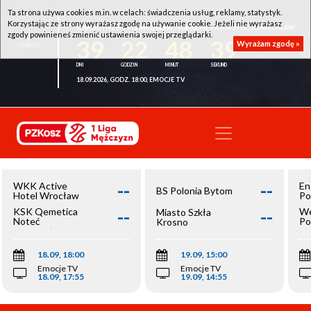
Ta strona używa cookies m.in. w celach: świadczenia usług, reklamy, statystyk.
Korzystając ze strony wyrażasz zgodę na używanie cookie. Jeżeli nie wyrażasz
WKK ACTIVE HOTEL WROCŁAW - KSK QEMETICA NOTEĆ INOWROCŁAW
zgody powinieneś zmienić ustawienia swojej przeglądarki.
39
22
48
39
Wyrażam zgodę »
18.09.2026, GODZ. 18:00, EMOCJE TV
--
--
WKK Active
En
BS Polonia Bytom
Hotel Wrocław
Po
--
--
KSK Qemetica
We
Miasto Szkła
Noteć
Po
Krosno
Inowrocław
Op
18.09, 18:00
19.09, 15:00
Emocje TV
Emocje TV
18.09, 17:55
19.09, 14:55