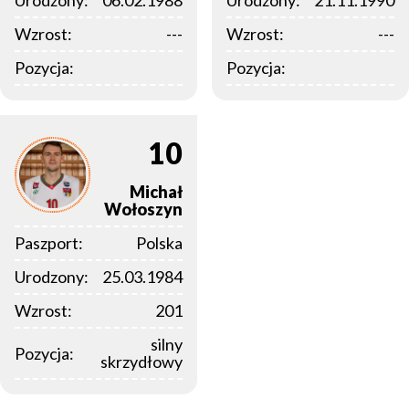
Urodzony:
06.02.1988
Urodzony:
21.11.1990
Wzrost:
---
Wzrost:
---
Pozycja:
Pozycja:
10
Michał
Wołoszyn
Paszport:
Polska
Urodzony:
25.03.1984
Wzrost:
201
silny
Pozycja:
skrzydłowy