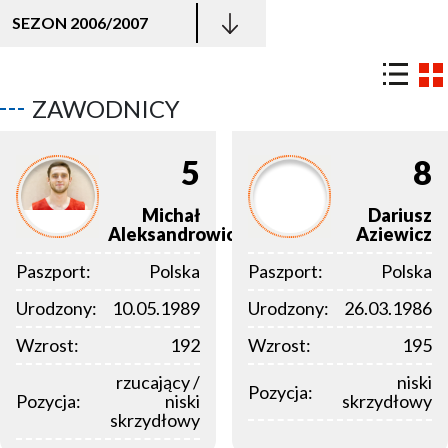
SEZON 2006/2007
ZAWODNICY
5
8
Michał
Dariusz
Aleksandrowicz
Aziewicz
Paszport:
Polska
Paszport:
Polska
Urodzony:
10.05.1989
Urodzony:
26.03.1986
Wzrost:
192
Wzrost:
195
rzucający /
niski
Pozycja:
Pozycja:
niski
skrzydłowy
skrzydłowy