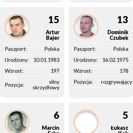
15
13
Artur
Dominik
Bajer
Czubek
Paszport:
Polska
Paszport:
Polska
Urodzony:
10.01.1983
Urodzony:
16.02.1975
Wzrost:
197
Wzrost:
178
silny
Pozycja:
rozgrywający
Pozycja:
skrzydłowy
6
5
Marcin
Łukasz