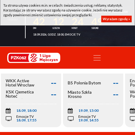
Ta strona używa cookies m.in. w celach: świadczenia usług, reklamy, statystyk.
Korzystając ze strony wyrażasz zgodę na używanie cookie. Jeżeli nie wyrażasz
WKK ACTIVE HOTEL WROCŁAW - KSK QEMETICA NOTEĆ INOWROCŁAW
zgody powinieneś zmienić ustawienia swojej przeglądarki.
42
12
24
49
Wyrażam zgodę »
18.09.2026, GODZ. 18:00, EMOCJE TV
--
--
WKK Active
En
BS Polonia Bytom
Hotel Wrocław
Po
--
--
KSK Qemetica
We
Miasto Szkła
Noteć
Po
Krosno
Inowrocław
Op
18.09, 18:00
19.09, 15:00
Emocje TV
Emocje TV
18.09, 17:55
19.09, 14:55