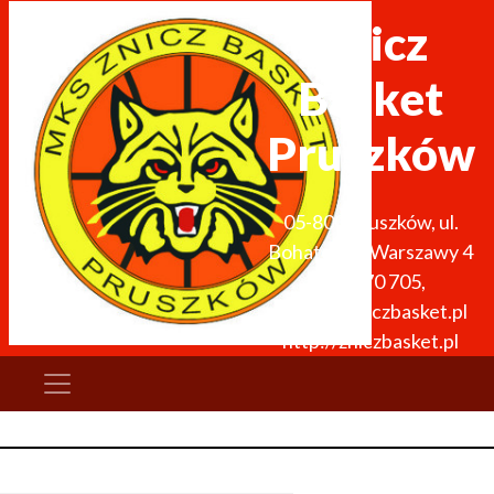
Znicz
Basket
Pruszków
05-800
Pruszków
,
ul.
Bohaterów Warszawy 4
691 270 705
,
zarzad@zniczbasket.pl
http://zniczbasket.pl