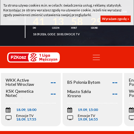
Ta strona używa cookies m.in. w celach: świadczenia usług, reklamy, statystyk.
Korzystając ze strony wyrażasz zgodę na używanie cookie. Jeżeli nie wyrażasz
WKK ACTIVE HOTEL WROCŁAW - KSK QEMETICA NOTEĆ INOWROCŁAW
zgody powinieneś zmienić ustawienia swojej przeglądarki.
41
13
58
29
Wyrażam zgodę »
18.09.2026, GODZ. 18:00, EMOCJE TV
--
--
WKK Active
En
BS Polonia Bytom
Hotel Wrocław
Po
--
--
KSK Qemetica
We
Miasto Szkła
Noteć
Po
Krosno
Inowrocław
Op
18.09, 18:00
19.09, 15:00
Emocje TV
Emocje TV
18.09, 17:55
19.09, 14:55