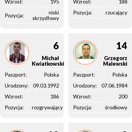
Wzrost:
195
Wzrost:
188
niski
Pozycja:
rzucający
Pozycja:
skrzydłowy
6
14
Michał
Grzegorz
Kwiatkowski
Malewski
Paszport:
Polska
Paszport:
Polska
Urodzony:
09.03.1992
Urodzony:
07.06.1984
Wzrost:
186
Wzrost:
200
Pozycja:
rozgrywający
Pozycja:
środkowy