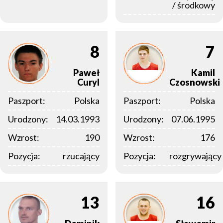
/ środkowy
8
7
Paweł
Kamil
Curyl
Czosnowski
Paszport:
Polska
Paszport:
Polska
Urodzony:
14.03.1993
Urodzony:
07.06.1995
Wzrost:
190
Wzrost:
176
Pozycja:
rzucający
Pozycja:
rozgrywający
13
16