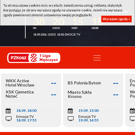
Ta strona używa cookies m.in. w celach: świadczenia usług, reklamy, statystyk.
Korzystając ze strony wyrażasz zgodę na używanie cookie. Jeżeli nie wyrażasz
WKK ACTIVE HOTEL WROCŁAW - KSK QEMETICA NOTEĆ INOWROCŁAW
zgody powinieneś zmienić ustawienia swojej przeglądarki.
38
20
15
17
Wyrażam zgodę »
18.09.2026, GODZ. 18:00, EMOCJE TV
--
--
WKK Active
En
BS Polonia Bytom
Hotel Wrocław
Po
--
--
KSK Qemetica
We
Miasto Szkła
Noteć
Po
Krosno
Inowrocław
Op
18.09, 18:00
19.09, 15:00
Emocje TV
Emocje TV
18.09, 17:55
19.09, 14:55