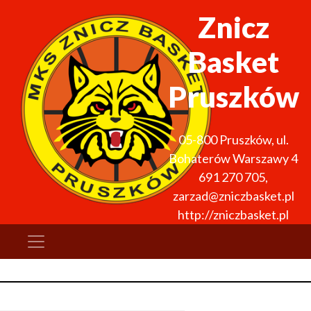
Znicz
Basket
Pruszków
05-800
Pruszków
,
ul.
Bohaterów Warszawy 4
691 270 705
,
zarzad@zniczbasket.pl
http://zniczbasket.pl