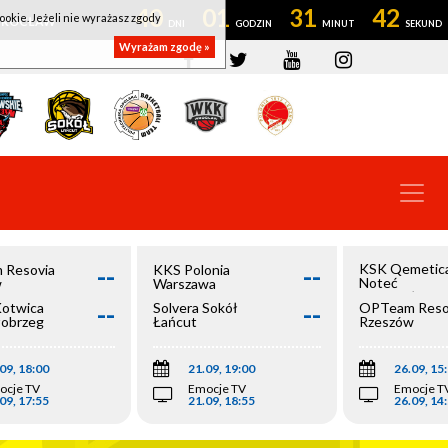
40
01
31
42
ookie. Jeżeli nie wyrażasz zgody
OWROCŁAW
Wyrażam zgodę »
--
--
KSK Qemetic
 Resovia
KKS Polonia
Noteć
w
Warszawa
Inowrocław
--
--
Kotwica
Solvera Sokół
OPTeam Reso
łobrzeg
Łańcut
Rzeszów
09, 18:00
21.09, 19:00
26.09, 15
ocje TV
Emocje TV
Emocje T
09, 17:55
21.09, 18:55
26.09, 14