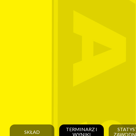
TERMINARZ I
STATYS
SKŁAD
WYNIKI
ZAWODN