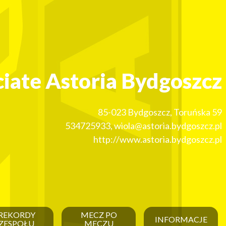
ciate Astoria Bydgoszcz
85-023
Bydgoszcz
,
Toruńska 59
534725933
,
wiola@astoria.bydgoszcz.pl
http://www.astoria.bydgoszcz.pl
REKORDY
MECZ PO
INFORMACJE
ZESPOŁU
MECZU