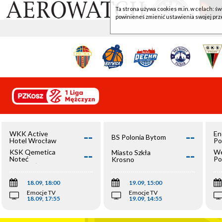
Ta strona używa cookies m.in. w celach: św
powinieneś zmienić ustawienia swojej prz
--
--
WKK Active
En
BS Polonia Bytom
Hotel Wrocław
Po
--
--
KSK Qemetica
We
Miasto Szkła
Noteć
Po
Krosno
Inowrocław
Op
18.09, 18:00
19.09, 15:00
Emocje TV
Emocje TV
18.09, 17:55
19.09, 14:55