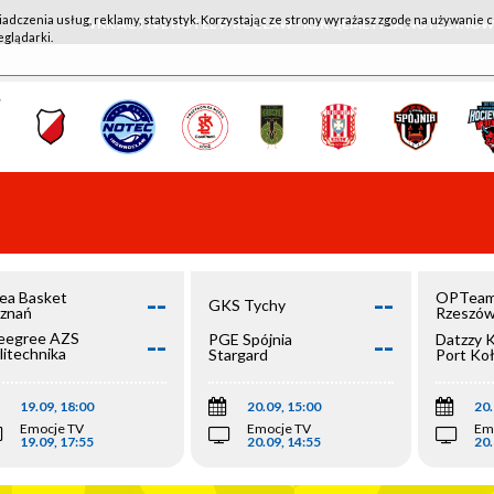
iadczenia usług, reklamy, statystyk. Korzystając ze strony wyrażasz zgodę na używanie c
WKK ACTIVE HOTEL WROCŁAW - KSK QEMETICA NOTEĆ IN
eglądarki.
--
--
ea Basket
OPTeam
GKS Tychy
znań
Rzeszó
--
--
egree AZS
PGE Spójnia
Datzzy 
litechnika
Stargard
Port Ko
olska
19.09, 18:00
20.09, 15:00
20.
Emocje TV
Emocje TV
Em
19.09, 17:55
20.09, 14:55
20.