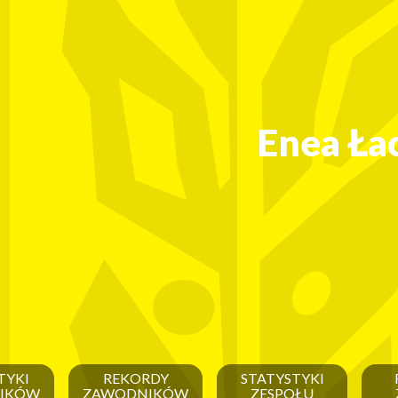
Enea Ła
TYKI
REKORDY
STATYSTYKI
IKÓW
ZAWODNIKÓW
ZESPOŁU