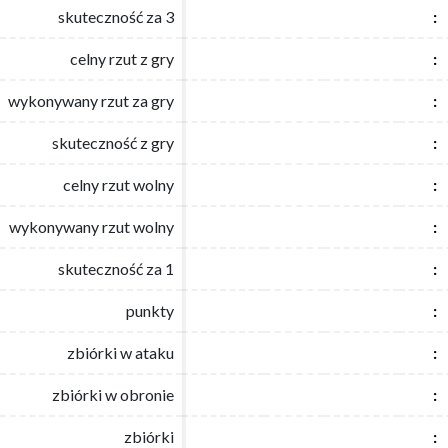
skuteczność za 3
skuteczność za 3
:
:
celny rzut z gry
celny rzut z gry
:
:
wykonywany rzut za gry
wykonywany rzut za gry
:
:
skuteczność z gry
skuteczność z gry
:
:
celny rzut wolny
celny rzut wolny
:
:
wykonywany rzut wolny
wykonywany rzut wolny
:
:
skuteczność za 1
skuteczność za 1
:
:
punkty
punkty
:
:
zbiórki w ataku
zbiórki w ataku
:
:
zbiórki w obronie
zbiórki w obronie
:
:
zbiórki
zbiórki
:
: