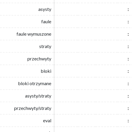
asysty
asysty
:
:
faule
faule
:
:
faule wymuszone
faule wymuszone
:
:
straty
straty
:
:
przechwyty
przechwyty
:
:
bloki
bloki
:
:
bloki otrzymane
bloki otrzymane
:
:
asysty/straty
asysty/straty
:
:
przechwyty/straty
przechwyty/straty
:
:
eval
eval
:
: