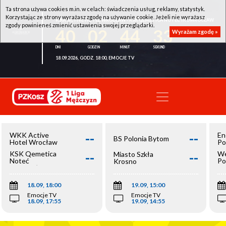
Ta strona używa cookies m.in. w celach: świadczenia usług, reklamy, statystyk.
Korzystając ze strony wyrażasz zgodę na używanie cookie. Jeżeli nie wyrażasz
WKK ACTIVE HOTEL WROCŁAW - KSK QEMETICA NOTEĆ INOWROCŁAW
zgody powinieneś zmienić ustawienia swojej przeglądarki.
40
02
44
33
Wyrażam zgodę »
18.09.2026, GODZ. 18:00, EMOCJE TV
--
--
WKK Active
En
BS Polonia Bytom
Hotel Wrocław
Po
--
--
KSK Qemetica
We
Miasto Szkła
Noteć
Po
Krosno
Inowrocław
Op
18.09, 18:00
19.09, 15:00
Emocje TV
Emocje TV
18.09, 17:55
19.09, 14:55