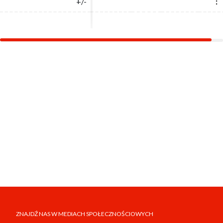
+/-
+/-
:
:
ZNAJDŹ NAS W MEDIACH SPOŁECZNOŚCIOWYCH