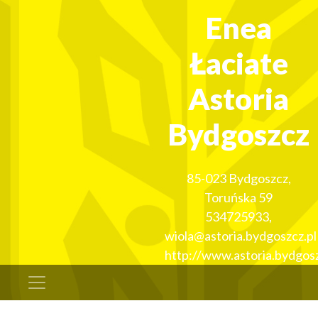
Enea
Łaciate
Astoria
Bydgoszcz
85-023
Bydgoszcz
,
Toruńska 59
534725933
,
wiola@astoria.bydgoszcz.pl
http://www.astoria.bydgosz