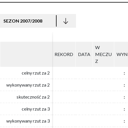
SEZON 2007/2008
W
W
REKORD
REKORD
DATA
DATA
MECZU
MECZU
WYN
WYN
Z
Z
celny rzut za 2
celny rzut za 2
:
:
wykonywany rzut za 2
wykonywany rzut za 2
:
:
skuteczność za 2
skuteczność za 2
:
:
celny rzut za 3
celny rzut za 3
:
:
wykonywany rzut za 3
wykonywany rzut za 3
:
: