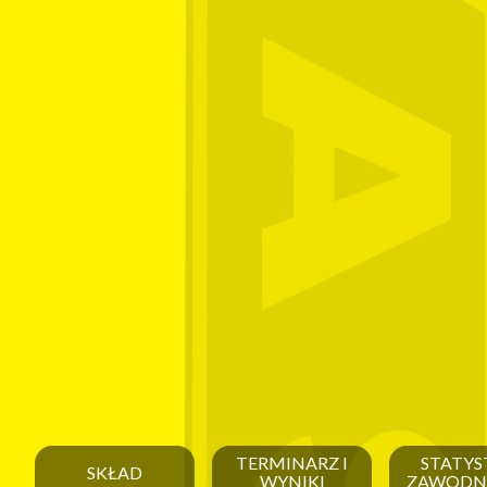
TERMINARZ I
STATYS
SKŁAD
WYNIKI
ZAWODN