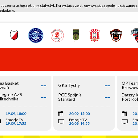
iadczenia usług, reklamy, statystyk. Korzystając ze strony wyrażasz zgodę na używanie c
WKK ACTIVE HOTEL WROCŁAW - KSK QEMETICA NOTEĆ IN
eglądarki.
--
--
ea Basket
OPTeam
GKS Tychy
znań
Rzeszó
--
--
egree AZS
PGE Spójnia
Datzzy 
litechnika
Stargard
Port Ko
olska
19.09, 18:00
20.09, 15:00
20.
Emocje TV
Emocje TV
Em
19.09, 17:55
20.09, 14:55
20.