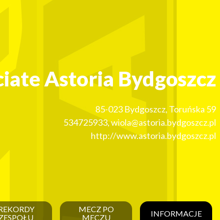
ciate Astoria Bydgoszcz
85-023
Bydgoszcz
,
Toruńska 59
534725933
,
wiola@astoria.bydgoszcz.pl
http://www.astoria.bydgoszcz.pl
REKORDY
MECZ PO
INFORMACJE
ZESPOŁU
MECZU