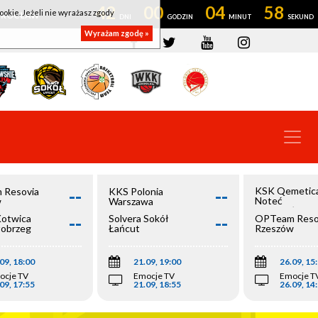
42
00
04
58
ookie. Jeżeli nie wyrażasz zgody
OWROCŁAW
Wyrażam zgodę »
--
--
KSK Qemetic
 Resovia
KKS Polonia
Noteć
w
Warszawa
Inowrocław
--
--
Kotwica
Solvera Sokół
OPTeam Reso
łobrzeg
Łańcut
Rzeszów
09, 18:00
21.09, 19:00
26.09, 15
ocje TV
Emocje TV
Emocje T
09, 17:55
21.09, 18:55
26.09, 14