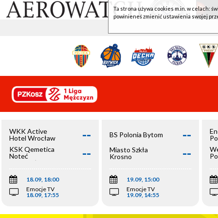
Ta strona używa cookies m.in. w celach: św
powinieneś zmienić ustawienia swojej prz
--
--
WKK Active
En
BS Polonia Bytom
Hotel Wrocław
Po
--
--
KSK Qemetica
We
Miasto Szkła
Noteć
Po
Krosno
Inowrocław
Op
18.09, 18:00
19.09, 15:00
Emocje TV
Emocje TV
18.09, 17:55
19.09, 14:55