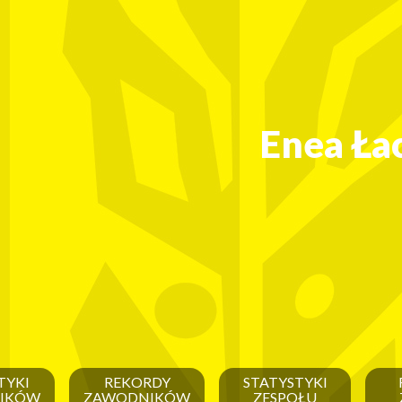
Enea Ła
TYKI
REKORDY
STATYSTYKI
IKÓW
ZAWODNIKÓW
ZESPOŁU