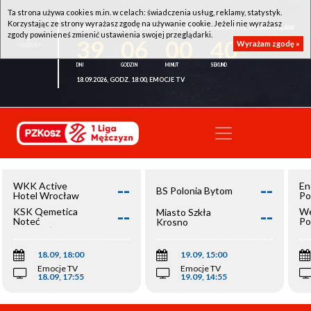
Ta strona używa cookies m.in. w celach: świadczenia usług, reklamy, statystyk.
Korzystając ze strony wyrażasz zgodę na używanie cookie. Jeżeli nie wyrażasz
WKK ACTIVE HOTEL WROCŁAW - KSK QEMETICA NOTEĆ INOWROCŁAW
zgody powinieneś zmienić ustawienia swojej przeglądarki.
39
06
00
40
Wyrażam zgodę »
18.09.2026, GODZ. 18:00, EMOCJE TV
--
--
WKK Active
En
BS Polonia Bytom
Hotel Wrocław
Po
--
--
KSK Qemetica
We
Miasto Szkła
Noteć
Po
Krosno
Inowrocław
Op
18.09, 18:00
19.09, 15:00
Emocje TV
Emocje TV
18.09, 17:55
19.09, 14:55