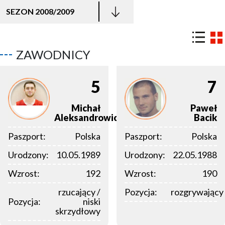
SEZON 2008/2009
ZAWODNICY
5
7
Michał
Paweł
Aleksandrowicz
Bacik
Paszport:
Polska
Paszport:
Polska
Urodzony:
10.05.1989
Urodzony:
22.05.1988
Wzrost:
192
Wzrost:
190
rzucający /
Pozycja:
rozgrywający
Pozycja:
niski
skrzydłowy