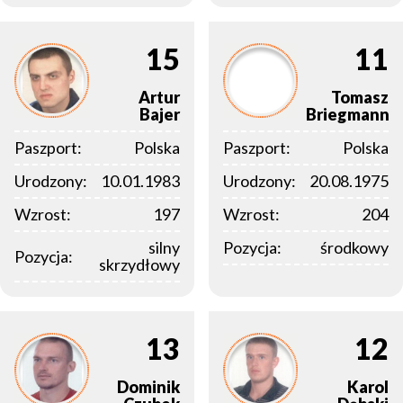
15
11
Artur
Tomasz
Bajer
Briegmann
Paszport:
Polska
Paszport:
Polska
Urodzony:
10.01.1983
Urodzony:
20.08.1975
Wzrost:
197
Wzrost:
204
silny
Pozycja:
środkowy
Pozycja:
skrzydłowy
13
12
Dominik
Karol