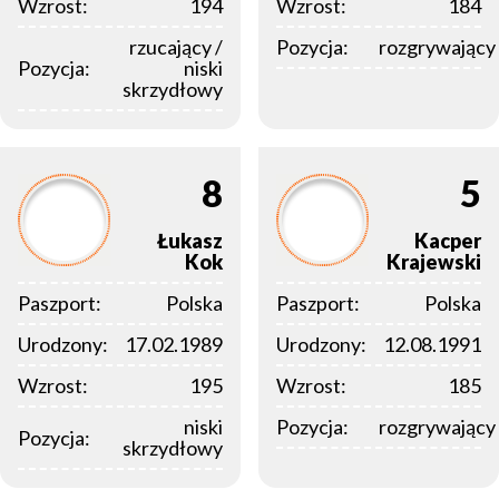
Wzrost:
194
Wzrost:
184
rzucający /
Pozycja:
rozgrywający
Pozycja:
niski
skrzydłowy
8
5
Łukasz
Kacper
Kok
Krajewski
Paszport:
Polska
Paszport:
Polska
Urodzony:
17.02.1989
Urodzony:
12.08.1991
Wzrost:
195
Wzrost:
185
niski
Pozycja:
rozgrywający
Pozycja:
skrzydłowy