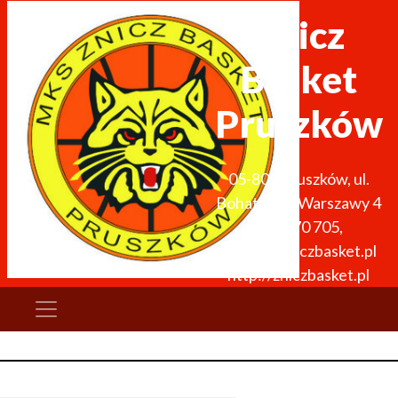
Znicz
Basket
Pruszków
05-800
Pruszków
,
ul.
Bohaterów Warszawy 4
691 270 705
,
zarzad@zniczbasket.pl
http://zniczbasket.pl