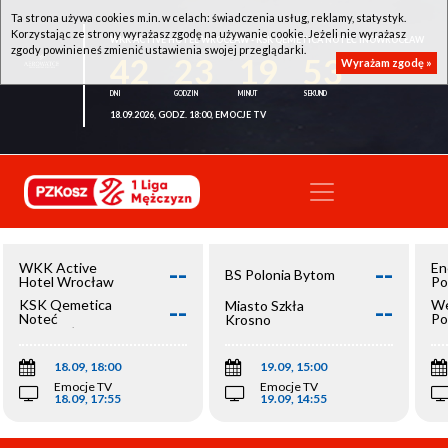
Ta strona używa cookies m.in. w celach: świadczenia usług, reklamy, statystyk.
Korzystając ze strony wyrażasz zgodę na używanie cookie. Jeżeli nie wyrażasz
WKK ACTIVE HOTEL WROCŁAW - KSK QEMETICA NOTEĆ INOWROCŁAW
zgody powinieneś zmienić ustawienia swojej przeglądarki.
42
23
19
52
Wyrażam zgodę »
18.09.2026, GODZ. 18:00, EMOCJE TV
--
--
WKK Active
En
BS Polonia Bytom
Hotel Wrocław
Po
--
--
KSK Qemetica
We
Miasto Szkła
Noteć
Po
Krosno
Inowrocław
Op
18.09, 18:00
19.09, 15:00
Emocje TV
Emocje TV
18.09, 17:55
19.09, 14:55