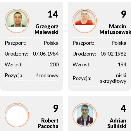
14
9
Grzegorz
Marcin
Malewski
Matuszewsk
Paszport:
Polska
Paszport:
Polska
Urodzony:
07.06.1984
Urodzony:
09.02.1982
Wzrost:
200
Wzrost:
194
Pozycja:
środkowy
niski
Pozycja:
skrzydłowy
9
4
Robert
Adrian
Pacocha
Suliński