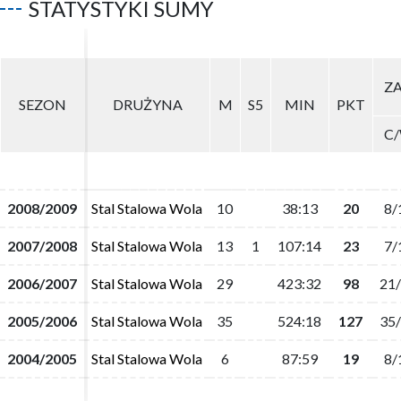
STATYSTYKI SUMY
ZA
ZA
SEZON
SEZON
DRUŻYNA
DRUŻYNA
M
M
S5
S5
MIN
MIN
PKT
PKT
C
C
2008/2009
2008/2009
Stal Stalowa Wola
Stal Stalowa Wola
10
10
38:13
38:13
20
20
8/
8/
2007/2008
2007/2008
Stal Stalowa Wola
Stal Stalowa Wola
13
13
1
1
107:14
107:14
23
23
7/
7/
2006/2007
2006/2007
Stal Stalowa Wola
Stal Stalowa Wola
29
29
423:32
423:32
98
98
21
21
2005/2006
2005/2006
Stal Stalowa Wola
Stal Stalowa Wola
35
35
524:18
524:18
127
127
35
35
2004/2005
2004/2005
Stal Stalowa Wola
Stal Stalowa Wola
6
6
87:59
87:59
19
19
8/
8/