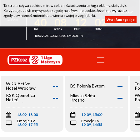
Ta strona używa cookies m.in. w celach: świadczenia usług, reklamy, statystyk.
Korzystając ze strony wyrażasz zgodę na używanie cookie. Jeżeli nie wyrażasz
WKK ACTIVE HOTEL WROCŁAW - KSK QEMETICA NOTEĆ INOWROCŁAW
zgody powinieneś zmienić ustawienia swojej przeglądarki.
40
08
12
02
Wyrażam zgodę »
18.09.2026, GODZ. 18:00, EMOCJE TV
--
--
WKK Active
En
BS Polonia Bytom
Hotel Wrocław
Po
--
--
KSK Qemetica
We
Miasto Szkła
Noteć
Po
Krosno
Inowrocław
Op
18.09, 18:00
19.09, 15:00
Emocje TV
Emocje TV
18.09, 17:55
19.09, 14:55