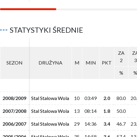
STATYSTYKI ŚREDNIE
ZA
ZA
Z
Z
2
2
3
3
SEZON
SEZON
DRUŻYNA
DRUŻYNA
M
M
MIN
MIN
PKT
PKT
%
%
2008/2009
2008/2009
Stal Stalowa Wola
Stal Stalowa Wola
10
10
03:49
03:49
2.0
2.0
80.0
80.0
20
20
2007/2008
2007/2008
Stal Stalowa Wola
Stal Stalowa Wola
13
13
08:14
08:14
1.8
1.8
50.0
50.0
2006/2007
2006/2007
Stal Stalowa Wola
Stal Stalowa Wola
29
29
14:36
14:36
3.4
3.4
46.7
46.7
23
23
2005/2006
2005/2006
Stal Stalowa Wola
Stal Stalowa Wola
35
35
14:58
14:58
3.6
3.6
57.4
57.4
13
13