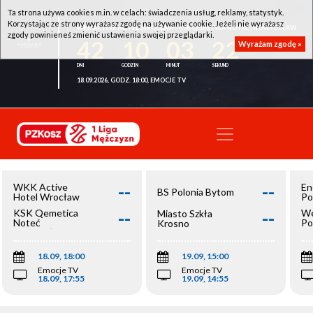
Ta strona używa cookies m.in. w celach: świadczenia usług, reklamy, statystyk.
Korzystając ze strony wyrażasz zgodę na używanie cookie. Jeżeli nie wyrażasz
WKK ACTIVE HOTEL WROCŁAW - KSK QEMETICA NOTEĆ INOWROCŁAW
zgody powinieneś zmienić ustawienia swojej przeglądarki.
42
10
03
22
Wyrażam zgodę »
18.09.2026, GODZ. 18:00, EMOCJE TV
--
--
WKK Active
En
BS Polonia Bytom
Hotel Wrocław
Po
--
--
KSK Qemetica
We
Miasto Szkła
Noteć
Po
Krosno
Inowrocław
Op
18.09, 18:00
19.09, 15:00
Emocje TV
Emocje TV
18.09, 17:55
19.09, 14:55