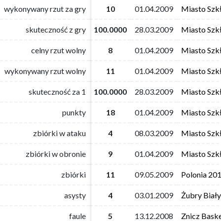
wykonywany rzut za gry
wykonywany rzut za gry
10
10
01.04.2009
01.04.2009
Miasto Szk
Miasto Szk
skuteczność z gry
skuteczność z gry
100.0000
100.0000
28.03.2009
28.03.2009
Miasto Szk
Miasto Szk
celny rzut wolny
celny rzut wolny
8
8
01.04.2009
01.04.2009
Miasto Szk
Miasto Szk
wykonywany rzut wolny
wykonywany rzut wolny
11
11
01.04.2009
01.04.2009
Miasto Szk
Miasto Szk
skuteczność za 1
skuteczność za 1
100.0000
100.0000
28.03.2009
28.03.2009
Miasto Szk
Miasto Szk
punkty
punkty
18
18
01.04.2009
01.04.2009
Miasto Szk
Miasto Szk
zbiórki w ataku
zbiórki w ataku
4
4
08.03.2009
08.03.2009
Miasto Szk
Miasto Szk
zbiórki w obronie
zbiórki w obronie
9
9
01.04.2009
01.04.2009
Miasto Szk
Miasto Szk
zbiórki
zbiórki
11
11
09.05.2009
09.05.2009
Polonia 20
Polonia 20
asysty
asysty
4
4
03.01.2009
03.01.2009
Żubry Biał
Żubry Biał
faule
faule
5
5
13.12.2008
13.12.2008
Znicz Bask
Znicz Bask