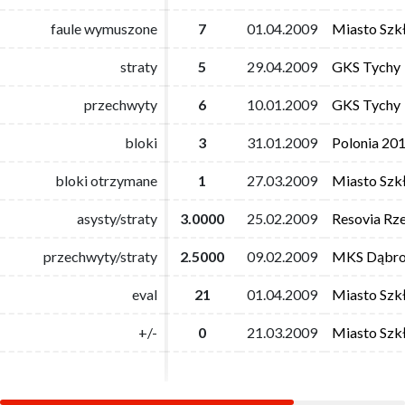
faule wymuszone
faule wymuszone
7
7
01.04.2009
01.04.2009
Miasto Szk
Miasto Szk
straty
straty
5
5
29.04.2009
29.04.2009
GKS Tychy
GKS Tychy
przechwyty
przechwyty
6
6
10.01.2009
10.01.2009
GKS Tychy
GKS Tychy
bloki
bloki
3
3
31.01.2009
31.01.2009
Polonia 20
Polonia 20
bloki otrzymane
bloki otrzymane
1
1
27.03.2009
27.03.2009
Miasto Szk
Miasto Szk
asysty/straty
asysty/straty
3.0000
3.0000
25.02.2009
25.02.2009
Resovia Rz
Resovia Rz
przechwyty/straty
przechwyty/straty
2.5000
2.5000
09.02.2009
09.02.2009
MKS Dąbro
MKS Dąbro
eval
eval
21
21
01.04.2009
01.04.2009
Miasto Szk
Miasto Szk
+/-
+/-
0
0
21.03.2009
21.03.2009
Miasto Szk
Miasto Szk