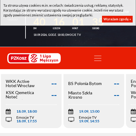
Ta strona używa cookies m.in. w celach: świadczenia usług, reklamy, statystyk.
Korzystając ze strony wyrażasz zgodę na używanie cookie. Jeżeli nie wyrażasz
WKK ACTIVE HOTEL WROCŁAW - KSK QEMETICA NOTEĆ INOWROCŁAW
zgody powinieneś zmienić ustawienia swojej przeglądarki.
40
16
01
35
Wyrażam zgodę »
18.09.2026, GODZ. 18:00, EMOCJE TV
--
--
WKK Active
En
BS Polonia Bytom
Hotel Wrocław
Po
--
--
KSK Qemetica
We
Miasto Szkła
Noteć
Po
Krosno
Inowrocław
Op
18.09, 18:00
19.09, 15:00
Emocje TV
Emocje TV
18.09, 17:55
19.09, 14:55