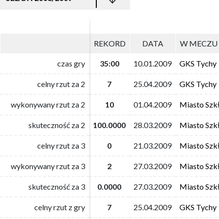
REKORD
REKORD
DATA
DATA
W MECZU 
W MECZU 
czas gry
czas gry
35:00
35:00
10.01.2009
10.01.2009
GKS Tychy
GKS Tychy
celny rzut za 2
celny rzut za 2
7
7
25.04.2009
25.04.2009
GKS Tychy
GKS Tychy
wykonywany rzut za 2
wykonywany rzut za 2
10
10
01.04.2009
01.04.2009
Miasto Szk
Miasto Szk
skuteczność za 2
skuteczność za 2
100.0000
100.0000
28.03.2009
28.03.2009
Miasto Szk
Miasto Szk
celny rzut za 3
celny rzut za 3
0
0
21.03.2009
21.03.2009
Miasto Szk
Miasto Szk
wykonywany rzut za 3
wykonywany rzut za 3
2
2
27.03.2009
27.03.2009
Miasto Szk
Miasto Szk
skuteczność za 3
skuteczność za 3
0.0000
0.0000
27.03.2009
27.03.2009
Miasto Szk
Miasto Szk
celny rzut z gry
celny rzut z gry
7
7
25.04.2009
25.04.2009
GKS Tychy
GKS Tychy