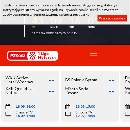
Ta strona używa cookies m.in. w celach: świadczenia usług, reklamy, statystyk.
Korzystając ze strony wyrażasz zgodę na używanie cookie. Jeżeli nie wyrażasz
WKK ACTIVE HOTEL WROCŁAW - KSK QEMETICA NOTEĆ INOWROCŁAW
zgody powinieneś zmienić ustawienia swojej przeglądarki.
43
09
16
00
Wyrażam zgodę »
18.09.2026, GODZ. 18:00, EMOCJE TV
--
--
WKK Active
En
BS Polonia Bytom
Hotel Wrocław
Po
--
--
KSK Qemetica
We
Miasto Szkła
Noteć
Po
Krosno
Inowrocław
Op
18.09, 18:00
19.09, 15:00
Emocje TV
Emocje TV
18.09, 17:55
19.09, 14:55