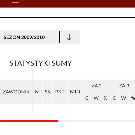
SEZON 2009/2010
STATYSTYKI SUMY
ZA 2
ZA 2
ZA 3
ZA 3
ZAWODNIK
ZAWODNIK
M
M
S5
S5
PKT
PKT
MIN
MIN
C
C
W
W
%
%
C
C
W
W
%
%