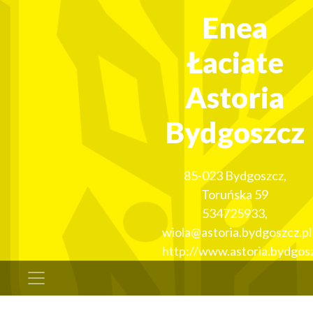
Enea
Łaciate
Astoria
Bydgoszcz
85-023
Bydgoszcz
,
Toruńska 59
534725933
,
wiola@astoria.bydgoszcz.pl
http://www.astoria.bydgosz