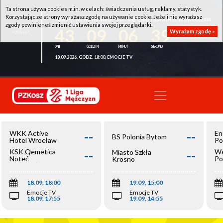
Ta strona używa cookies m.in. w celach: świadczenia usług, reklamy, statystyk.
Korzystając ze strony wyrażasz zgodę na używanie cookie. Jeżeli nie wyrażasz
WKK ACTIVE HOTEL WROCŁAW - KSK QEMETICA NOTEĆ INOWROCŁAW
zgody powinieneś zmienić ustawienia swojej przeglądarki.
43
09
06
39
Wyrażam zgodę »
18.09.2026, GODZ. 18:00, EMOCJE TV
--
--
WKK Active
En
BS Polonia Bytom
Hotel Wrocław
Po
--
--
KSK Qemetica
We
Miasto Szkła
Noteć
Po
Krosno
Inowrocław
Op
18.09, 18:00
19.09, 15:00
Emocje TV
Emocje TV
18.09, 17:55
19.09, 14:55