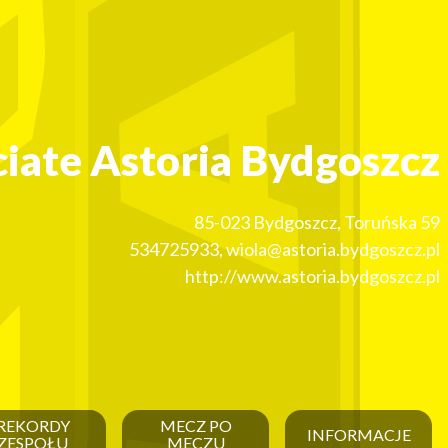
ciate Astoria Bydgoszcz
85-023
Bydgoszcz
,
Toruńska 59
534725933
,
wiola@astoria.bydgoszcz.pl
http://www.astoria.bydgoszcz.pl
REKORDY
MECZ PO
INFORMACJE
ZESPOŁU
MECZU