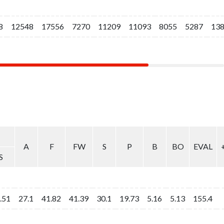
8
8
12548
12548
17556
17556
7270
7270
11209
11209
11093
11093
8055
8055
5287
5287
13
13
A
A
F
F
FW
FW
S
S
P
P
B
B
BO
BO
EVAL
EVAL
S
S
.51
.51
27.1
27.1
41.82
41.82
41.39
41.39
30.1
30.1
19.73
19.73
5.16
5.16
5.13
5.13
155.4
155.4