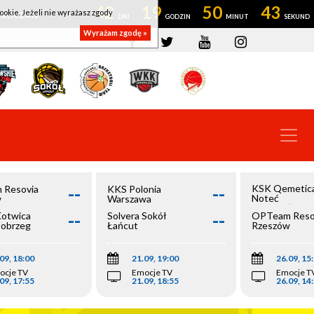
42
19
50
43
ookie. Jeżeli nie wyrażasz zgody
OWROCŁAW
Wyrażam zgodę »
--
--
KSK Qemetic
 Resovia
KKS Polonia
Noteć
w
Warszawa
Inowrocław
--
--
Kotwica
Solvera Sokół
OPTeam Reso
łobrzeg
Łańcut
Rzeszów
09, 18:00
21.09, 19:00
26.09, 15
ocje TV
Emocje TV
Emocje T
09, 17:55
21.09, 18:55
26.09, 14