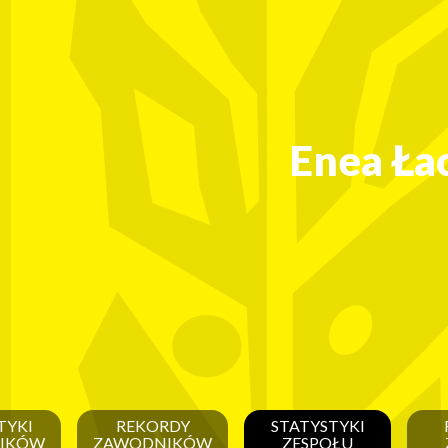
Enea Ła
TYKI
REKORDY
STATYSTYKI
IKÓW
ZAWODNIKÓW
ZESPOŁU