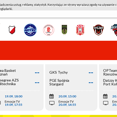
iadczenia usług, reklamy, statystyk. Korzystając ze strony wyrażasz zgodę na używanie c
WKK ACTIVE HOTEL WROCŁAW - KSK QEMETICA NOTEĆ IN
eglądarki.
--
--
ea Basket
OPTeam
GKS Tychy
znań
Rzeszó
--
--
egree AZS
PGE Spójnia
Datzzy 
litechnika
Stargard
Port Ko
olska
19.09, 18:00
20.09, 15:00
20.
Emocje TV
Emocje TV
Em
19.09, 17:55
20.09, 14:55
20.