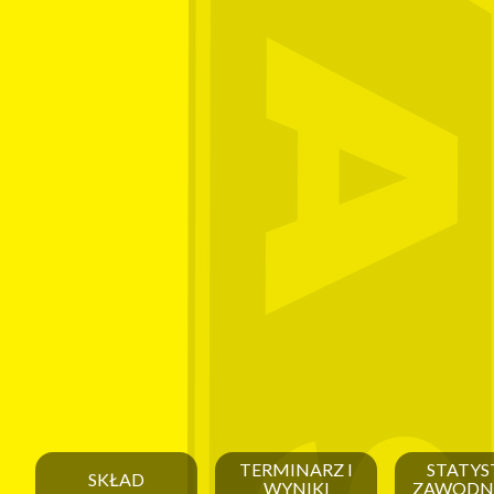
TERMINARZ I
STATYS
SKŁAD
WYNIKI
ZAWODN