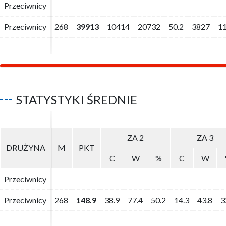
Przeciwnicy
Przeciwnicy
Przeciwnicy
Przeciwnicy
268
268
39913
39913
10414
10414
20732
20732
50.2
50.2
3827
3827
1
1
STATYSTYKI ŚREDNIE
ZA 2
ZA 2
ZA 3
ZA 3
DRUŻYNA
DRUŻYNA
M
M
PKT
PKT
C
C
W
W
%
%
C
C
W
W
Przeciwnicy
Przeciwnicy
Przeciwnicy
Przeciwnicy
268
268
148.9
148.9
38.9
38.9
77.4
77.4
50.2
50.2
14.3
14.3
43.8
43.8
3
3