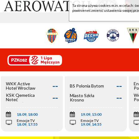
Ta strona używa cookies m.in. w celach: św
powinieneś zmienić ustawienia swojej prz
--
--
WKK Active
En
BS Polonia Bytom
Hotel Wrocław
Po
--
--
KSK Qemetica
We
Miasto Szkła
Noteć
Po
Krosno
Inowrocław
Op
18.09, 18:00
19.09, 15:00
Emocje TV
Emocje TV
18.09, 17:55
19.09, 14:55