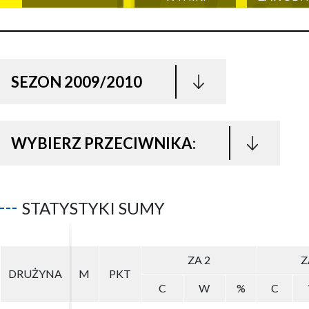
SEZON 2009/2010
WYBIERZ PRZECIWNIKA:
STATYSTYKI SUMY
ZA 2
ZA 2
Z
Z
DRUŻYNA
DRUŻYNA
M
M
PKT
PKT
C
C
W
W
%
%
C
C