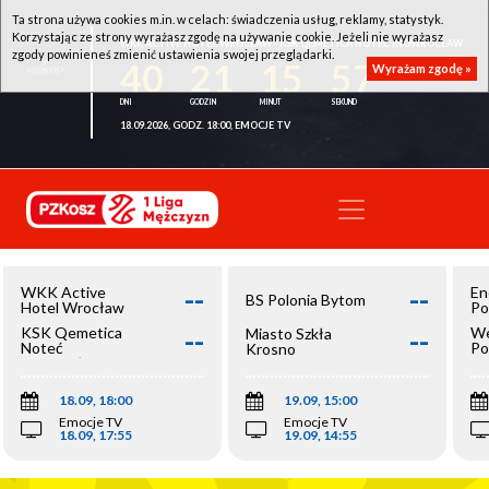
Ta strona używa cookies m.in. w celach: świadczenia usług, reklamy, statystyk.
Korzystając ze strony wyrażasz zgodę na używanie cookie. Jeżeli nie wyrażasz
WKK ACTIVE HOTEL WROCŁAW - KSK QEMETICA NOTEĆ INOWROCŁAW
zgody powinieneś zmienić ustawienia swojej przeglądarki.
40
21
15
56
Wyrażam zgodę »
18.09.2026, GODZ. 18:00, EMOCJE TV
--
--
WKK Active
En
BS Polonia Bytom
Hotel Wrocław
Po
--
--
KSK Qemetica
We
Miasto Szkła
Noteć
Po
Krosno
Inowrocław
Op
18.09, 18:00
19.09, 15:00
Emocje TV
Emocje TV
18.09, 17:55
19.09, 14:55