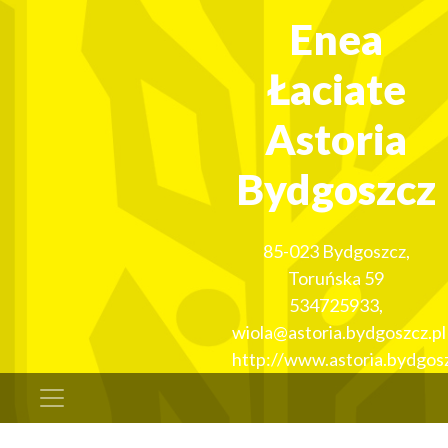
Enea
Łaciate
Astoria
Bydgoszcz
85-023
Bydgoszcz
,
Toruńska 59
534725933
,
wiola@astoria.bydgoszcz.pl
http://www.astoria.bydgosz