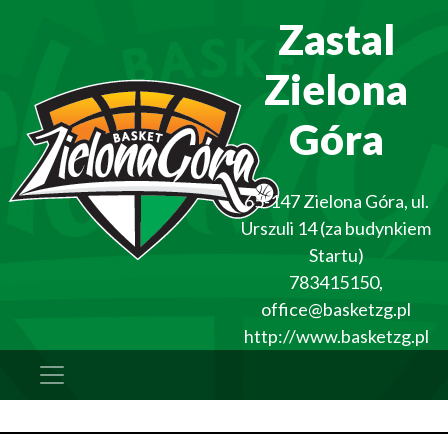
Zastal
Zielona
Góra
65-147
Zielona Góra
,
ul.
Urszuli 14 (za budynkiem
Startu)
783415150
,
office@basketzg.pl
http://www.basketzg.pl