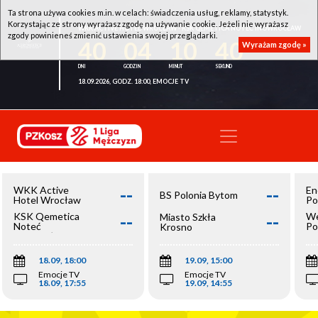
Ta strona używa cookies m.in. w celach: świadczenia usług, reklamy, statystyk.
Korzystając ze strony wyrażasz zgodę na używanie cookie. Jeżeli nie wyrażasz
WKK ACTIVE HOTEL WROCŁAW - KSK QEMETICA NOTEĆ INOWROCŁAW
zgody powinieneś zmienić ustawienia swojej przeglądarki.
40
04
10
40
Wyrażam zgodę »
18.09.2026, GODZ. 18:00, EMOCJE TV
--
--
WKK Active
En
BS Polonia Bytom
Hotel Wrocław
Po
--
--
KSK Qemetica
We
Miasto Szkła
Noteć
Po
Krosno
Inowrocław
Op
18.09, 18:00
19.09, 15:00
Emocje TV
Emocje TV
18.09, 17:55
19.09, 14:55