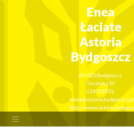
Enea
Łaciate
Astoria
Bydgoszcz
85-023
Bydgoszcz
,
Toruńska 59
534725933
,
wiola@astoria.bydgoszcz.pl
http://www.astoria.bydgosz