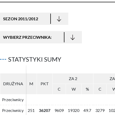
SEZON 2011/2012
WYBIERZ PRZECIWNIKA:
STATYSTYKI SUMY
ZA 2
ZA 2
ZA
ZA
DRUŻYNA
DRUŻYNA
M
M
PKT
PKT
C
C
W
W
%
%
C
C
Przeciwnicy
Przeciwnicy
Przeciwnicy
Przeciwnicy
251
251
36207
36207
9609
9609
19320
19320
49.7
49.7
3279
3279
10
10