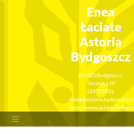
Enea
Łaciate
Astoria
Bydgoszcz
85-023
Bydgoszcz
,
Toruńska 59
534725933
,
wiola@astoria.bydgoszcz.pl
http://www.astoria.bydgosz