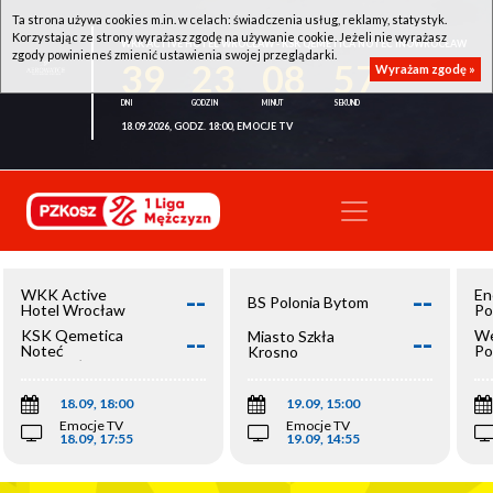
Ta strona używa cookies m.in. w celach: świadczenia usług, reklamy, statystyk.
Korzystając ze strony wyrażasz zgodę na używanie cookie. Jeżeli nie wyrażasz
WKK ACTIVE HOTEL WROCŁAW - KSK QEMETICA NOTEĆ INOWROCŁAW
zgody powinieneś zmienić ustawienia swojej przeglądarki.
39
23
08
57
Wyrażam zgodę »
18.09.2026, GODZ. 18:00, EMOCJE TV
--
--
WKK Active
En
BS Polonia Bytom
Hotel Wrocław
Po
--
--
KSK Qemetica
We
Miasto Szkła
Noteć
Po
Krosno
Inowrocław
Op
18.09, 18:00
19.09, 15:00
Emocje TV
Emocje TV
18.09, 17:55
19.09, 14:55