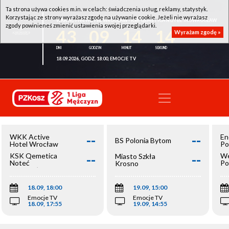
Ta strona używa cookies m.in. w celach: świadczenia usług, reklamy, statystyk.
Korzystając ze strony wyrażasz zgodę na używanie cookie. Jeżeli nie wyrażasz
WKK ACTIVE HOTEL WROCŁAW - KSK QEMETICA NOTEĆ INOWROCŁAW
zgody powinieneś zmienić ustawienia swojej przeglądarki.
43
09
14
14
Wyrażam zgodę »
18.09.2026, GODZ. 18:00, EMOCJE TV
--
--
WKK Active
En
BS Polonia Bytom
Hotel Wrocław
Po
--
--
KSK Qemetica
We
Miasto Szkła
Noteć
Po
Krosno
Inowrocław
Op
18.09, 18:00
19.09, 15:00
Emocje TV
Emocje TV
18.09, 17:55
19.09, 14:55