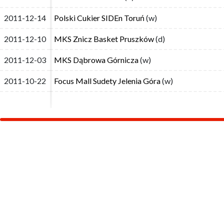
2011-12-14
2011-12-14
Polski Cukier SIDEn Toruń
Polski Cukier SIDEn Toruń
(w)
(w)
2011-12-10
2011-12-10
MKS Znicz Basket Pruszków
MKS Znicz Basket Pruszków
(d)
(d)
2011-12-03
2011-12-03
MKS Dąbrowa Górnicza
MKS Dąbrowa Górnicza
(w)
(w)
2011-10-22
2011-10-22
Focus Mall Sudety Jelenia Góra
Focus Mall Sudety Jelenia Góra
(w)
(w)