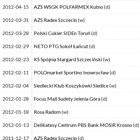
2012-04-15
2012-04-15
AZS WSGK POLFARMEX Kutno
AZS WSGK POLFARMEX Kutno
(d)
(d)
2012-03-31
2012-03-31
AZS Radex Szczecin
AZS Radex Szczecin
(w)
(w)
2012-03-28
2012-03-28
Polski Cukier SIDEn Toruń
Polski Cukier SIDEn Toruń
(d)
(d)
2012-02-29
2012-02-29
NETO PTG Sokół Łańcut
NETO PTG Sokół Łańcut
(d)
(d)
2012-02-23
2012-02-23
KS Spójnia Stargard Szczeciński
KS Spójnia Stargard Szczeciński
(w)
(w)
2012-02-11
2012-02-11
POLOmarket Sportino Inowrocław
POLOmarket Sportino Inowrocław
(d)
(d)
2012-02-04
2012-02-04
Siedlecki Klub Koszykówki Siedlce
Siedlecki Klub Koszykówki Siedlce
(w)
(w)
2012-01-28
2012-01-28
Focus Mall Sudety Jelenia Góra
Focus Mall Sudety Jelenia Góra
(d)
(d)
2012-01-18
2012-01-18
Rosa Radom
Rosa Radom
(w)
(w)
2012-01-13
2012-01-13
Delikatesy Centrum PBS Bank MOSiR Krosno
Delikatesy Centrum PBS Bank MOSiR Krosno
(d)
(d)
2011-12-17
2011-12-17
AZS Radex Szczecin
AZS Radex Szczecin
(d)
(d)