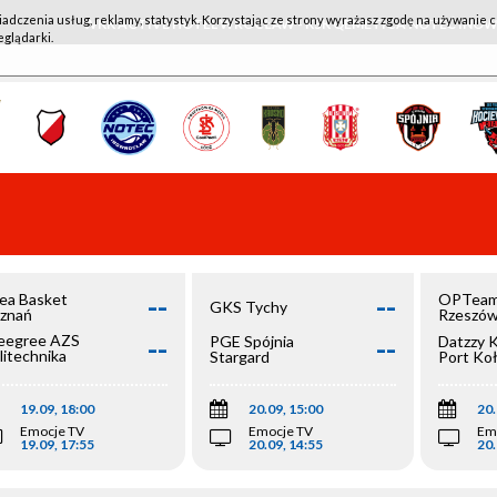
iadczenia usług, reklamy, statystyk. Korzystając ze strony wyrażasz zgodę na używanie c
WKK ACTIVE HOTEL WROCŁAW - KSK QEMETICA NOTEĆ IN
eglądarki.
--
--
ea Basket
OPTeam
GKS Tychy
znań
Rzeszó
--
--
egree AZS
PGE Spójnia
Datzzy 
litechnika
Stargard
Port Ko
olska
19.09, 18:00
20.09, 15:00
20.
Emocje TV
Emocje TV
Em
19.09, 17:55
20.09, 14:55
20.