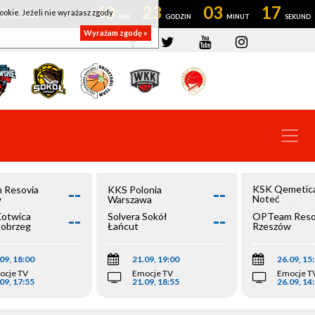
40
23
03
17
ookie. Jeżeli nie wyrażasz zgody
OWROCŁAW
Wyrażam zgodę »
--
--
KSK Qemetic
 Resovia
KKS Polonia
Noteć
w
Warszawa
Inowrocław
--
--
Kotwica
Solvera Sokół
OPTeam Reso
łobrzeg
Łańcut
Rzeszów
09, 18:00
21.09, 19:00
26.09, 15
ocje TV
Emocje TV
Emocje T
09, 17:55
21.09, 18:55
26.09, 14