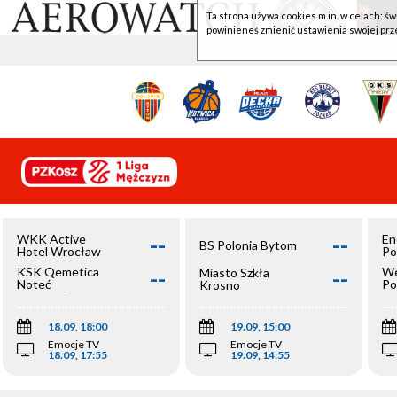
Ta strona używa cookies m.in. w celach: św
powinieneś zmienić ustawienia swojej prz
--
--
WKK Active
En
BS Polonia Bytom
Hotel Wrocław
Po
--
--
KSK Qemetica
We
Miasto Szkła
Noteć
Po
Krosno
Inowrocław
Op
18.09, 18:00
19.09, 15:00
Emocje TV
Emocje TV
18.09, 17:55
19.09, 14:55