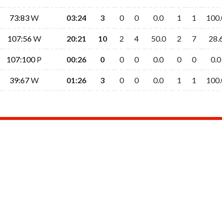
73:83
73:83
W
W
03:24
03:24
3
3
0
0
0
0
0.0
0.0
1
1
1
1
100.
100.
107:56
107:56
W
W
20:21
20:21
10
10
2
2
4
4
50.0
50.0
2
2
7
7
28.
28.
107:100
107:100
P
P
00:26
00:26
0
0
0
0
0
0
0.0
0.0
0
0
0
0
0.0
0.0
39:67
39:67
W
W
01:26
01:26
3
3
0
0
0
0
0.0
0.0
1
1
1
1
100.
100.