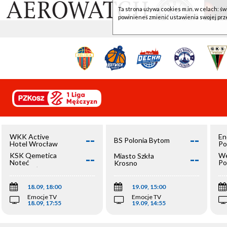
Ta strona używa cookies m.in. w celach: św
powinieneś zmienić ustawienia swojej prz
--
--
WKK Active
En
BS Polonia Bytom
Hotel Wrocław
Po
--
--
KSK Qemetica
We
Miasto Szkła
Noteć
Po
Krosno
Inowrocław
Op
18.09, 18:00
19.09, 15:00
Emocje TV
Emocje TV
18.09, 17:55
19.09, 14:55