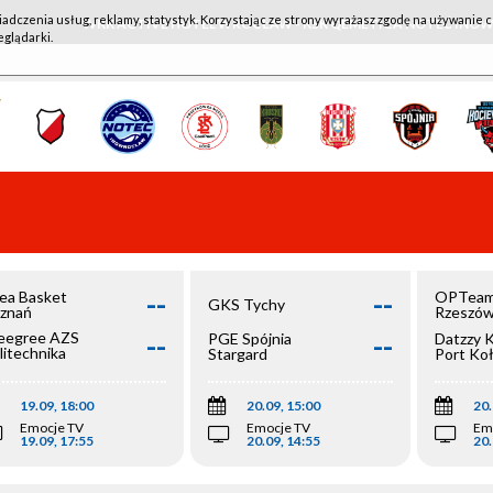
iadczenia usług, reklamy, statystyk. Korzystając ze strony wyrażasz zgodę na używanie c
WKK ACTIVE HOTEL WROCŁAW - KSK QEMETICA NOTEĆ IN
eglądarki.
--
--
ea Basket
OPTeam
GKS Tychy
znań
Rzeszó
--
--
egree AZS
PGE Spójnia
Datzzy 
litechnika
Stargard
Port Ko
olska
19.09, 18:00
20.09, 15:00
20.
Emocje TV
Emocje TV
Em
19.09, 17:55
20.09, 14:55
20.