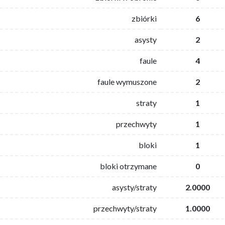
zbiórki
6
asysty
2
faule
4
faule wymuszone
2
straty
1
przechwyty
1
bloki
1
bloki otrzymane
0
asysty/straty
2.0000
przechwyty/straty
1.0000