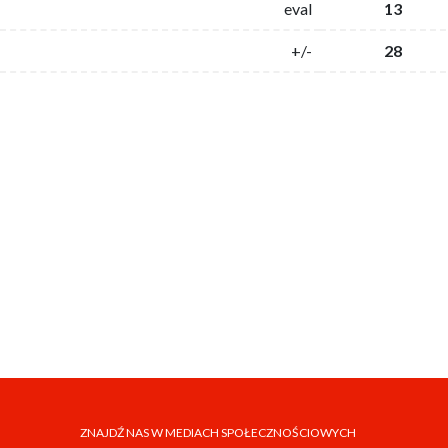
eval
13
+/-
28
ZNAJDŹ NAS W MEDIACH SPOŁECZNOŚCIOWYCH