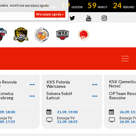
41
19
59
23
ookie. Jeżeli nie wyrażasz zgody
OWROCŁAW
Wyrażam zgodę »
--
--
KSK Qemetic
 Resovia
KKS Polonia
Noteć
w
Warszawa
Inowrocław
--
--
Kotwica
Solvera Sokół
OPTeam Reso
łobrzeg
Łańcut
Rzeszów
09, 18:00
21.09, 19:00
26.09, 15
ocje TV
Emocje TV
Emocje T
09, 17:55
21.09, 18:55
26.09, 14