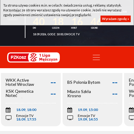
Ta strona używa cookies m.in. w celach: świadczenia usług, reklamy, statystyk.
Korzystając ze strony wyrażasz zgodę na używanie cookie. Jeżeli nie wyrażasz
WKK ACTIVE HOTEL WROCŁAW - KSK QEMETICA NOTEĆ INOWROCŁAW
zgody powinieneś zmienić ustawienia swojej przeglądarki.
40
18
16
46
Wyrażam zgodę »
18.09.2026, GODZ. 18:00, EMOCJE TV
--
--
WKK Active
En
BS Polonia Bytom
Hotel Wrocław
Po
--
--
KSK Qemetica
We
Miasto Szkła
Noteć
Po
Krosno
Inowrocław
Op
18.09, 18:00
19.09, 15:00
Emocje TV
Emocje TV
18.09, 17:55
19.09, 14:55