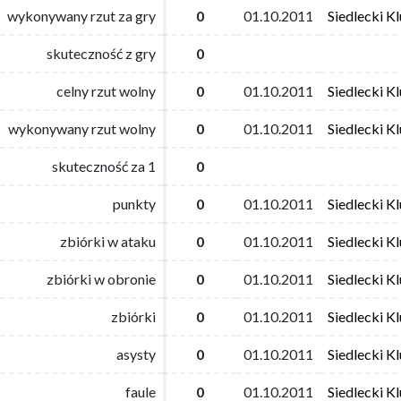
wykonywany rzut za gry
wykonywany rzut za gry
0
0
01.10.2011
01.10.2011
Siedlecki K
Siedlecki K
skuteczność z gry
skuteczność z gry
0
0
celny rzut wolny
celny rzut wolny
0
0
01.10.2011
01.10.2011
Siedlecki K
Siedlecki K
wykonywany rzut wolny
wykonywany rzut wolny
0
0
01.10.2011
01.10.2011
Siedlecki K
Siedlecki K
skuteczność za 1
skuteczność za 1
0
0
punkty
punkty
0
0
01.10.2011
01.10.2011
Siedlecki K
Siedlecki K
zbiórki w ataku
zbiórki w ataku
0
0
01.10.2011
01.10.2011
Siedlecki K
Siedlecki K
zbiórki w obronie
zbiórki w obronie
0
0
01.10.2011
01.10.2011
Siedlecki K
Siedlecki K
zbiórki
zbiórki
0
0
01.10.2011
01.10.2011
Siedlecki K
Siedlecki K
asysty
asysty
0
0
01.10.2011
01.10.2011
Siedlecki K
Siedlecki K
faule
faule
0
0
01.10.2011
01.10.2011
Siedlecki K
Siedlecki K