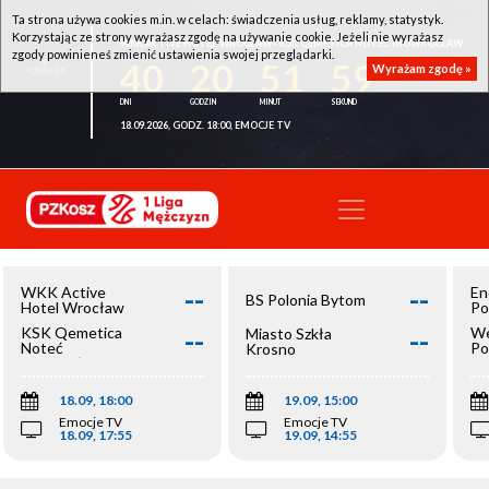
Ta strona używa cookies m.in. w celach: świadczenia usług, reklamy, statystyk.
Korzystając ze strony wyrażasz zgodę na używanie cookie. Jeżeli nie wyrażasz
WKK ACTIVE HOTEL WROCŁAW - KSK QEMETICA NOTEĆ INOWROCŁAW
zgody powinieneś zmienić ustawienia swojej przeglądarki.
40
20
51
59
Wyrażam zgodę »
18.09.2026, GODZ. 18:00, EMOCJE TV
--
--
WKK Active
En
BS Polonia Bytom
Hotel Wrocław
Po
--
--
KSK Qemetica
We
Miasto Szkła
Noteć
Po
Krosno
Inowrocław
Op
18.09, 18:00
19.09, 15:00
Emocje TV
Emocje TV
18.09, 17:55
19.09, 14:55