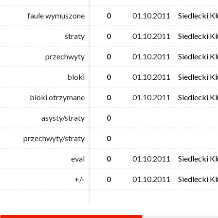
faule wymuszone
faule wymuszone
0
0
01.10.2011
01.10.2011
Siedlecki K
Siedlecki K
straty
straty
0
0
01.10.2011
01.10.2011
Siedlecki K
Siedlecki K
przechwyty
przechwyty
0
0
01.10.2011
01.10.2011
Siedlecki K
Siedlecki K
bloki
bloki
0
0
01.10.2011
01.10.2011
Siedlecki K
Siedlecki K
bloki otrzymane
bloki otrzymane
0
0
01.10.2011
01.10.2011
Siedlecki K
Siedlecki K
asysty/straty
asysty/straty
0
0
przechwyty/straty
przechwyty/straty
0
0
eval
eval
0
0
01.10.2011
01.10.2011
Siedlecki K
Siedlecki K
+/-
+/-
0
0
01.10.2011
01.10.2011
Siedlecki K
Siedlecki K