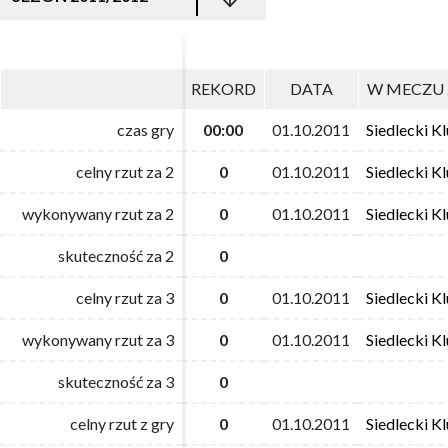
REKORD
REKORD
DATA
DATA
W MECZU 
W MECZU 
czas gry
czas gry
00:00
00:00
01.10.2011
01.10.2011
Siedlecki K
Siedlecki K
celny rzut za 2
celny rzut za 2
0
0
01.10.2011
01.10.2011
Siedlecki K
Siedlecki K
wykonywany rzut za 2
wykonywany rzut za 2
0
0
01.10.2011
01.10.2011
Siedlecki K
Siedlecki K
skuteczność za 2
skuteczność za 2
0
0
celny rzut za 3
celny rzut za 3
0
0
01.10.2011
01.10.2011
Siedlecki K
Siedlecki K
wykonywany rzut za 3
wykonywany rzut za 3
0
0
01.10.2011
01.10.2011
Siedlecki K
Siedlecki K
skuteczność za 3
skuteczność za 3
0
0
celny rzut z gry
celny rzut z gry
0
0
01.10.2011
01.10.2011
Siedlecki K
Siedlecki K