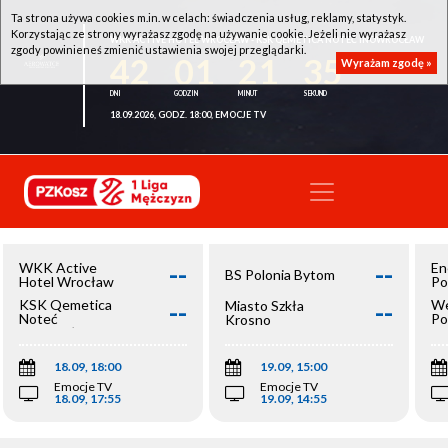
Ta strona używa cookies m.in. w celach: świadczenia usług, reklamy, statystyk.
Korzystając ze strony wyrażasz zgodę na używanie cookie. Jeżeli nie wyrażasz
WKK ACTIVE HOTEL WROCŁAW - KSK QEMETICA NOTEĆ INOWROCŁAW
zgody powinieneś zmienić ustawienia swojej przeglądarki.
42
01
21
35
Wyrażam zgodę »
18.09.2026, GODZ. 18:00, EMOCJE TV
--
--
WKK Active
En
BS Polonia Bytom
Hotel Wrocław
Po
--
--
KSK Qemetica
We
Miasto Szkła
Noteć
Po
Krosno
Inowrocław
Op
18.09, 18:00
19.09, 15:00
Emocje TV
Emocje TV
18.09, 17:55
19.09, 14:55