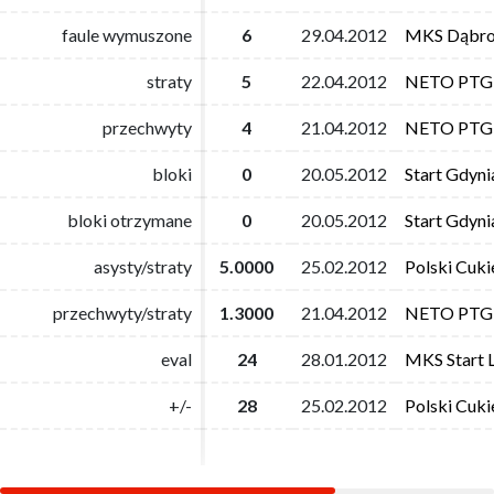
faule wymuszone
faule wymuszone
6
6
29.04.2012
29.04.2012
MKS Dąbro
MKS Dąbro
straty
straty
5
5
22.04.2012
22.04.2012
NETO PTG 
NETO PTG 
przechwyty
przechwyty
4
4
21.04.2012
21.04.2012
NETO PTG 
NETO PTG 
bloki
bloki
0
0
20.05.2012
20.05.2012
Start Gdyni
Start Gdyni
bloki otrzymane
bloki otrzymane
0
0
20.05.2012
20.05.2012
Start Gdyni
Start Gdyni
asysty/straty
asysty/straty
5.0000
5.0000
25.02.2012
25.02.2012
Polski Cuki
Polski Cuki
przechwyty/straty
przechwyty/straty
1.3000
1.3000
21.04.2012
21.04.2012
NETO PTG 
NETO PTG 
eval
eval
24
24
28.01.2012
28.01.2012
MKS Start L
MKS Start L
+/-
+/-
28
28
25.02.2012
25.02.2012
Polski Cuki
Polski Cuki