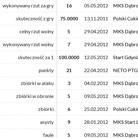
wykonywany rzut za gry
wykonywany rzut za gry
16
16
05.05.2012
05.05.2012
MKS Dąbro
MKS Dąbro
skuteczność z gry
skuteczność z gry
75.0000
75.0000
13.11.2011
13.11.2011
Polski Cuki
Polski Cuki
celny rzut wolny
celny rzut wolny
5
5
29.04.2012
29.04.2012
MKS Dąbro
MKS Dąbro
wykonywany rzut wolny
wykonywany rzut wolny
7
7
29.04.2012
29.04.2012
MKS Dąbro
MKS Dąbro
skuteczność za 1
skuteczność za 1
100.0000
100.0000
12.05.2012
12.05.2012
Start Gdyni
Start Gdyni
punkty
punkty
21
21
22.04.2012
22.04.2012
NETO PTG 
NETO PTG 
zbiórki w ataku
zbiórki w ataku
3
3
04.02.2012
04.02.2012
MKS Dąbro
MKS Dąbro
zbiórki w obronie
zbiórki w obronie
5
5
09.05.2012
09.05.2012
MKS Dąbro
MKS Dąbro
zbiórki
zbiórki
6
6
25.02.2012
25.02.2012
Polski Cuki
Polski Cuki
asysty
asysty
9
9
28.01.2012
28.01.2012
MKS Start L
MKS Start L
faule
faule
5
5
09.05.2012
09.05.2012
MKS Dąbro
MKS Dąbro