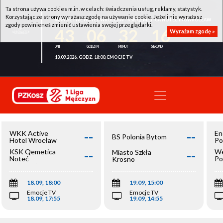
Ta strona używa cookies m.in. w celach: świadczenia usług, reklamy, statystyk.
Korzystając ze strony wyrażasz zgodę na używanie cookie. Jeżeli nie wyrażasz
WKK ACTIVE HOTEL WROCŁAW - KSK QEMETICA NOTEĆ INOWROCŁAW
zgody powinieneś zmienić ustawienia swojej przeglądarki.
43
06
32
16
Wyrażam zgodę »
18.09.2026, GODZ. 18:00, EMOCJE TV
--
--
WKK Active
En
BS Polonia Bytom
Hotel Wrocław
Po
--
--
KSK Qemetica
We
Miasto Szkła
Noteć
Po
Krosno
Inowrocław
Op
18.09, 18:00
19.09, 15:00
Emocje TV
Emocje TV
18.09, 17:55
19.09, 14:55