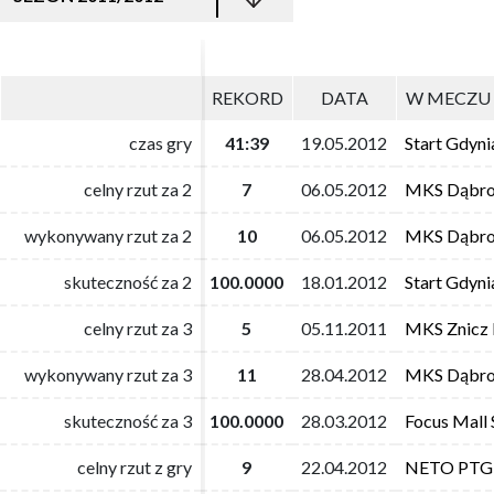
REKORD
REKORD
DATA
DATA
W MECZU 
W MECZU 
czas gry
czas gry
41:39
41:39
19.05.2012
19.05.2012
Start Gdyni
Start Gdyni
celny rzut za 2
celny rzut za 2
7
7
06.05.2012
06.05.2012
MKS Dąbro
MKS Dąbro
wykonywany rzut za 2
wykonywany rzut za 2
10
10
06.05.2012
06.05.2012
MKS Dąbro
MKS Dąbro
skuteczność za 2
skuteczność za 2
100.0000
100.0000
18.01.2012
18.01.2012
Start Gdyni
Start Gdyni
celny rzut za 3
celny rzut za 3
5
5
05.11.2011
05.11.2011
MKS Znicz 
MKS Znicz 
wykonywany rzut za 3
wykonywany rzut za 3
11
11
28.04.2012
28.04.2012
MKS Dąbro
MKS Dąbro
skuteczność za 3
skuteczność za 3
100.0000
100.0000
28.03.2012
28.03.2012
Focus Mall 
Focus Mall 
celny rzut z gry
celny rzut z gry
9
9
22.04.2012
22.04.2012
NETO PTG 
NETO PTG 