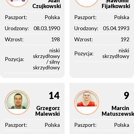
Alan
Sławomir
Czujkowski
Fijałkowski
Paszport:
Polska
Paszport:
Polska
Urodzony:
08.03.1990
Urodzony:
05.04.1993
Wzrost:
198
Wzrost:
192
niski
niski
Pozycja:
skrzydłowy
skrzydłowy
Pozycja:
/ silny
skrzydłowy
14
9
Grzegorz
Marcin
Malewski
Matuszewsk
Paszport:
Polska
Paszport:
Polska