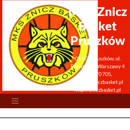
MKS Znicz
Basket
Pruszków
05-800
Pruszków
,
ul.
Bohaterów Warszawy 4
691 270 705
,
zarzad@zniczbasket.pl
http://zniczbasket.pl