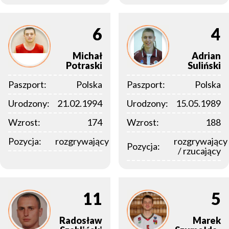
6
4
Michał
Adrian
Potraski
Suliński
Paszport:
Polska
Paszport:
Polska
Urodzony:
21.02.1994
Urodzony:
15.05.1989
Wzrost:
174
Wzrost:
188
Pozycja:
rozgrywający
rozgrywający
Pozycja:
/ rzucający
11
5
Radosław
Marek