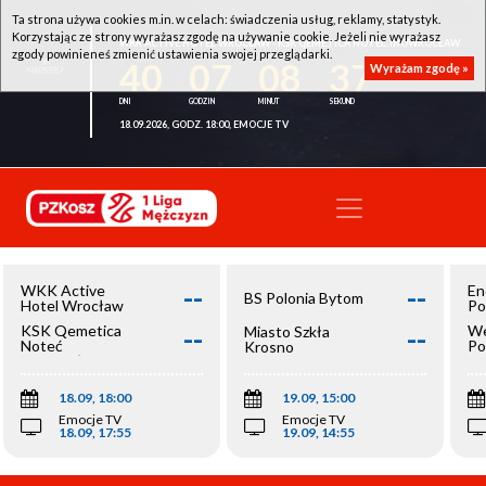
Ta strona używa cookies m.in. w celach: świadczenia usług, reklamy, statystyk.
Korzystając ze strony wyrażasz zgodę na używanie cookie. Jeżeli nie wyrażasz
WKK ACTIVE HOTEL WROCŁAW - KSK QEMETICA NOTEĆ INOWROCŁAW
zgody powinieneś zmienić ustawienia swojej przeglądarki.
40
07
08
37
Wyrażam zgodę »
18.09.2026, GODZ. 18:00, EMOCJE TV
--
--
WKK Active
En
BS Polonia Bytom
Hotel Wrocław
Po
--
--
KSK Qemetica
We
Miasto Szkła
Noteć
Po
Krosno
Inowrocław
Op
18.09, 18:00
19.09, 15:00
Emocje TV
Emocje TV
18.09, 17:55
19.09, 14:55