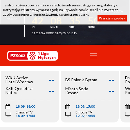
Ta strona używa cookies m.in. w celach: świadczenia usług, reklamy, statystyk.
Korzystając ze strony wyrażasz zgodę na używanie cookie. Jeżeli nie wyrażasz
WKK ACTIVE HOTEL WROCŁAW - KSK QEMETICA NOTEĆ INOWROCŁAW
zgody powinieneś zmienić ustawienia swojej przeglądarki.
42
08
35
50
Wyrażam zgodę »
18.09.2026, GODZ. 18:00, EMOCJE TV
--
--
WKK Active
En
BS Polonia Bytom
Hotel Wrocław
Po
--
--
KSK Qemetica
We
Miasto Szkła
Noteć
Po
Krosno
Inowrocław
Op
18.09, 18:00
19.09, 15:00
Emocje TV
Emocje TV
18.09, 17:55
19.09, 14:55