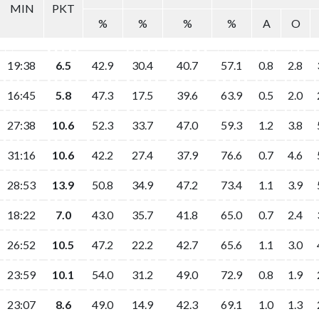
MIN
PKT
%
%
%
%
A
O
19:38
6.5
42.9
30.4
40.7
57.1
0.8
2.8
16:45
5.8
47.3
17.5
39.6
63.9
0.5
2.0
27:38
10.6
52.3
33.7
47.0
59.3
1.2
3.8
31:16
10.6
42.2
27.4
37.9
76.6
0.7
4.6
28:53
13.9
50.8
34.9
47.2
73.4
1.1
3.9
18:22
7.0
43.0
35.7
41.8
65.0
0.7
2.4
26:52
10.5
47.2
22.2
42.7
65.6
1.1
3.0
23:59
10.1
54.0
31.2
49.0
72.9
0.8
1.9
23:07
8.6
49.0
14.9
42.3
69.1
1.0
1.3