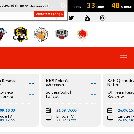
40
07
33
48
ookie. Jeżeli nie wyrażasz zgody
OWROCŁAW
Wyrażam zgodę »
--
--
KSK Qemetic
 Resovia
KKS Polonia
Noteć
w
Warszawa
Inowrocław
--
--
Kotwica
Solvera Sokół
OPTeam Reso
łobrzeg
Łańcut
Rzeszów
09, 18:00
21.09, 19:00
26.09, 15
ocje TV
Emocje TV
Emocje T
09, 17:55
21.09, 18:55
26.09, 14