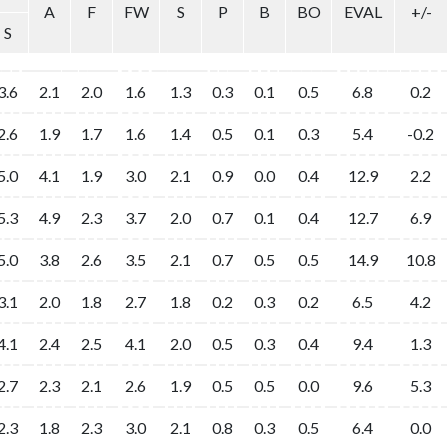
A
F
FW
S
P
B
BO
EVAL
+/-
S
3.6
2.1
2.0
1.6
1.3
0.3
0.1
0.5
6.8
0.2
2.6
1.9
1.7
1.6
1.4
0.5
0.1
0.3
5.4
-0.2
5.0
4.1
1.9
3.0
2.1
0.9
0.0
0.4
12.9
2.2
5.3
4.9
2.3
3.7
2.0
0.7
0.1
0.4
12.7
6.9
5.0
3.8
2.6
3.5
2.1
0.7
0.5
0.5
14.9
10.8
3.1
2.0
1.8
2.7
1.8
0.2
0.3
0.2
6.5
4.2
4.1
2.4
2.5
4.1
2.0
0.5
0.3
0.4
9.4
1.3
2.7
2.3
2.1
2.6
1.9
0.5
0.5
0.0
9.6
5.3
2.3
1.8
2.3
3.0
2.1
0.8
0.3
0.5
6.4
0.0