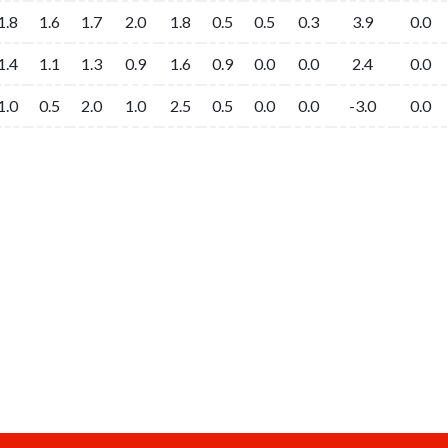
1.8
1.6
1.7
2.0
1.8
0.5
0.5
0.3
3.9
0.0
1.4
1.1
1.3
0.9
1.6
0.9
0.0
0.0
2.4
0.0
1.0
0.5
2.0
1.0
2.5
0.5
0.0
0.0
-3.0
0.0