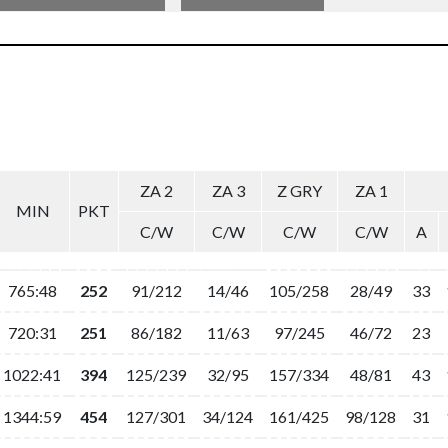
ZA 2
ZA 3
Z GRY
ZA 1
MIN
PKT
C/W
C/W
C/W
C/W
A
765:48
252
91/212
14/46
105/258
28/49
33
720:31
251
86/182
11/63
97/245
46/72
23
1022:41
394
125/239
32/95
157/334
48/81
43
1344:59
454
127/301
34/124
161/425
98/128
31