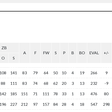
ZB
A
F
FW
S
P
B
BO
EVAL
+/-
O
S
108
141
83
79
64
50
10
4
19
266
9
88
111
83
74
68
62
20
3
13
232
-9
142
185
151
71
111
78
33
1
13
476
80
196
227
212
97
157
84
28
4
18
547
298