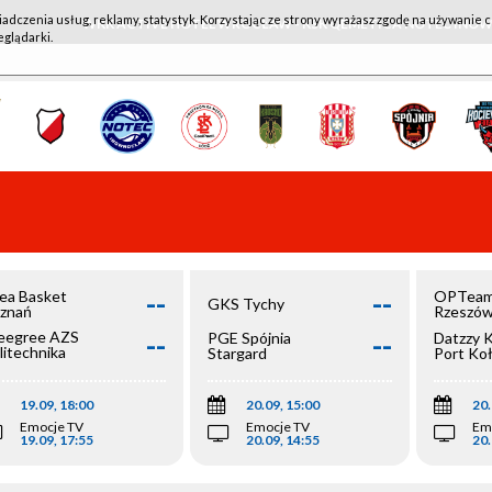
iadczenia usług, reklamy, statystyk. Korzystając ze strony wyrażasz zgodę na używanie c
WKK ACTIVE HOTEL WROCŁAW - KSK QEMETICA NOTEĆ IN
eglądarki.
--
--
ea Basket
OPTeam
GKS Tychy
znań
Rzeszó
--
--
egree AZS
PGE Spójnia
Datzzy 
litechnika
Stargard
Port Ko
olska
19.09, 18:00
20.09, 15:00
20.
Emocje TV
Emocje TV
Em
19.09, 17:55
20.09, 14:55
20.