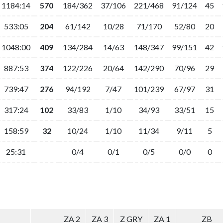
1184:14
570
184/362
37/106
221/468
91/124
45
533:05
204
61/142
10/28
71/170
52/80
20
1048:00
409
134/284
14/63
148/347
99/151
42
887:53
374
122/226
20/64
142/290
70/96
29
739:47
276
94/192
7/47
101/239
67/97
31
317:24
102
33/83
1/10
34/93
33/51
15
158:59
32
10/24
1/10
11/34
9/11
5
25:31
0/4
0/1
0/5
0/0
0
ZA 2
ZA 3
Z GRY
ZA 1
ZB