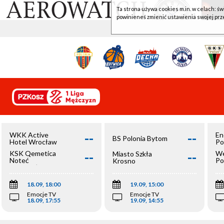
Ta strona używa cookies m.in. w celach: św
powinieneś zmienić ustawienia swojej prz
--
--
WKK Active
En
BS Polonia Bytom
Hotel Wrocław
Po
--
--
KSK Qemetica
We
Miasto Szkła
Noteć
Po
Krosno
Inowrocław
Op
18.09, 18:00
19.09, 15:00
Emocje TV
Emocje TV
18.09, 17:55
19.09, 14:55