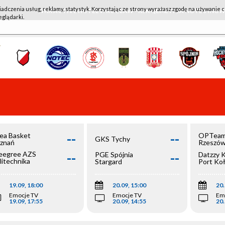
iadczenia usług, reklamy, statystyk. Korzystając ze strony wyrażasz zgodę na używanie c
WKK ACTIVE HOTEL WROCŁAW - KSK QEMETICA NOTEĆ IN
eglądarki.
--
--
ea Basket
OPTeam
GKS Tychy
znań
Rzeszó
--
--
egree AZS
PGE Spójnia
Datzzy 
litechnika
Stargard
Port Ko
olska
19.09, 18:00
20.09, 15:00
20.
Emocje TV
Emocje TV
Em
19.09, 17:55
20.09, 14:55
20.