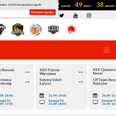
43
12
49
38
ookie. Jeżeli nie wyrażasz zgody
OWROCŁAW
Wyrażam zgodę »
--
--
KSK Qemetic
 Resovia
KKS Polonia
Noteć
w
Warszawa
Inowrocław
--
--
Kotwica
Solvera Sokół
OPTeam Reso
łobrzeg
Łańcut
Rzeszów
09, 18:00
21.09, 19:00
26.09, 15
ocje TV
Emocje TV
Emocje T
09, 17:55
21.09, 18:55
26.09, 14