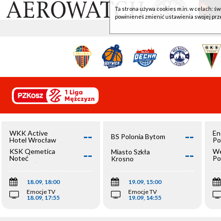
Ta strona używa cookies m.in. w celach: św
powinieneś zmienić ustawienia swojej prz
--
--
WKK Active
En
BS Polonia Bytom
Hotel Wrocław
Po
--
--
KSK Qemetica
We
Miasto Szkła
Noteć
Po
Krosno
Inowrocław
Op
18.09, 18:00
19.09, 15:00
Emocje TV
Emocje TV
18.09, 17:55
19.09, 14:55