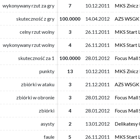
wykonywany rzut za gry
wykonywany rzut za gry
7
7
10.12.2011
10.12.2011
MKS Znicz 
MKS Znicz 
skuteczność z gry
skuteczność z gry
100.0000
100.0000
14.04.2012
14.04.2012
AZS WSGK
AZS WSGK
celny rzut wolny
celny rzut wolny
3
3
26.11.2011
26.11.2011
MKS Start L
MKS Start L
wykonywany rzut wolny
wykonywany rzut wolny
4
4
26.11.2011
26.11.2011
MKS Start L
MKS Start L
skuteczność za 1
skuteczność za 1
100.0000
100.0000
28.01.2012
28.01.2012
Focus Mall 
Focus Mall 
punkty
punkty
13
13
10.12.2011
10.12.2011
MKS Znicz 
MKS Znicz 
zbiórki w ataku
zbiórki w ataku
3
3
21.12.2011
21.12.2011
AZS WSGK
AZS WSGK
zbiórki w obronie
zbiórki w obronie
3
3
28.01.2012
28.01.2012
Focus Mall 
Focus Mall 
zbiórki
zbiórki
4
4
28.01.2012
28.01.2012
Focus Mall 
Focus Mall 
asysty
asysty
2
2
13.01.2012
13.01.2012
Delikatesy
Delikatesy
faule
faule
5
5
26.11.2011
26.11.2011
MKS Start L
MKS Start L