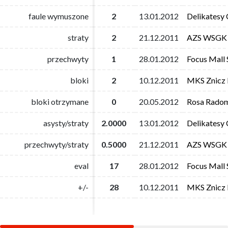
faule wymuszone
faule wymuszone
2
2
13.01.2012
13.01.2012
Delikatesy
Delikatesy
straty
straty
2
2
21.12.2011
21.12.2011
AZS WSGK
AZS WSGK
przechwyty
przechwyty
1
1
28.01.2012
28.01.2012
Focus Mall 
Focus Mall 
bloki
bloki
2
2
10.12.2011
10.12.2011
MKS Znicz 
MKS Znicz 
bloki otrzymane
bloki otrzymane
0
0
20.05.2012
20.05.2012
Rosa Rado
Rosa Rado
asysty/straty
asysty/straty
2.0000
2.0000
13.01.2012
13.01.2012
Delikatesy
Delikatesy
przechwyty/straty
przechwyty/straty
0.5000
0.5000
21.12.2011
21.12.2011
AZS WSGK
AZS WSGK
eval
eval
17
17
28.01.2012
28.01.2012
Focus Mall 
Focus Mall 
+/-
+/-
28
28
10.12.2011
10.12.2011
MKS Znicz 
MKS Znicz 