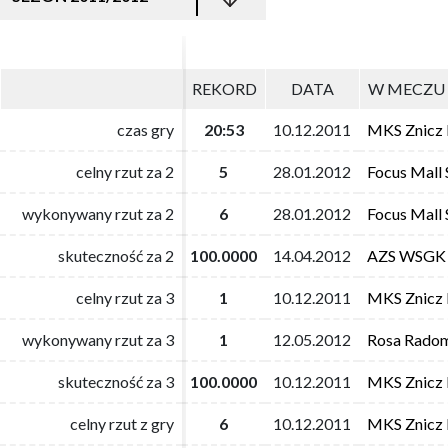
REKORD
REKORD
DATA
DATA
W MECZU 
W MECZU 
czas gry
czas gry
20:53
20:53
10.12.2011
10.12.2011
MKS Znicz 
MKS Znicz 
celny rzut za 2
celny rzut za 2
5
5
28.01.2012
28.01.2012
Focus Mall 
Focus Mall 
wykonywany rzut za 2
wykonywany rzut za 2
6
6
28.01.2012
28.01.2012
Focus Mall 
Focus Mall 
skuteczność za 2
skuteczność za 2
100.0000
100.0000
14.04.2012
14.04.2012
AZS WSGK
AZS WSGK
celny rzut za 3
celny rzut za 3
1
1
10.12.2011
10.12.2011
MKS Znicz 
MKS Znicz 
wykonywany rzut za 3
wykonywany rzut za 3
1
1
12.05.2012
12.05.2012
Rosa Rado
Rosa Rado
skuteczność za 3
skuteczność za 3
100.0000
100.0000
10.12.2011
10.12.2011
MKS Znicz 
MKS Znicz 
celny rzut z gry
celny rzut z gry
6
6
10.12.2011
10.12.2011
MKS Znicz 
MKS Znicz 