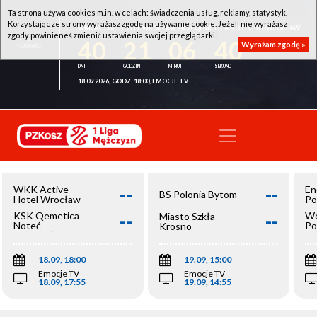
Ta strona używa cookies m.in. w celach: świadczenia usług, reklamy, statystyk.
Korzystając ze strony wyrażasz zgodę na używanie cookie. Jeżeli nie wyrażasz
WKK ACTIVE HOTEL WROCŁAW - KSK QEMETICA NOTEĆ INOWROCŁAW
zgody powinieneś zmienić ustawienia swojej przeglądarki.
40
21
06
40
Wyrażam zgodę »
18.09.2026, GODZ. 18:00, EMOCJE TV
--
--
WKK Active
En
BS Polonia Bytom
Hotel Wrocław
Po
--
--
KSK Qemetica
We
Miasto Szkła
Noteć
Po
Krosno
Inowrocław
Op
18.09, 18:00
19.09, 15:00
Emocje TV
Emocje TV
18.09, 17:55
19.09, 14:55