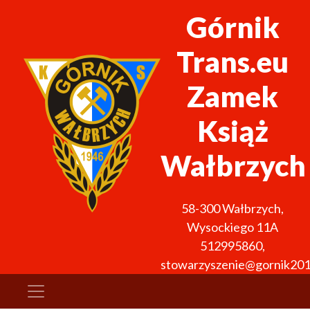
Górnik
Trans.eu
Zamek
Książ
Wałbrzych
58-300
Wałbrzych
,
Wysockiego 11A
512995860
,
stowarzyszenie@gornik201