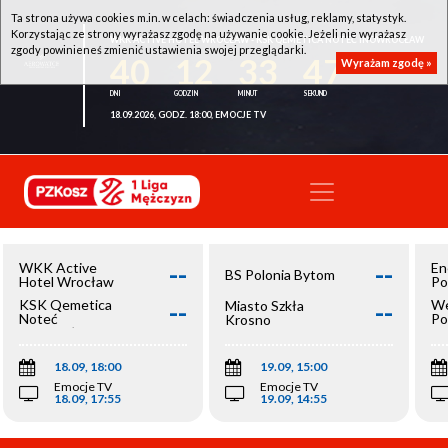
Ta strona używa cookies m.in. w celach: świadczenia usług, reklamy, statystyk.
Korzystając ze strony wyrażasz zgodę na używanie cookie. Jeżeli nie wyrażasz
WKK ACTIVE HOTEL WROCŁAW - KSK QEMETICA NOTEĆ INOWROCŁAW
zgody powinieneś zmienić ustawienia swojej przeglądarki.
40
12
33
47
Wyrażam zgodę »
18.09.2026, GODZ. 18:00, EMOCJE TV
--
--
WKK Active
En
BS Polonia Bytom
Hotel Wrocław
Po
--
--
KSK Qemetica
We
Miasto Szkła
Noteć
Po
Krosno
Inowrocław
Op
18.09, 18:00
19.09, 15:00
Emocje TV
Emocje TV
18.09, 17:55
19.09, 14:55