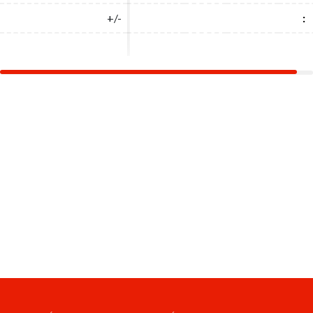
+/-
+/-
:
: