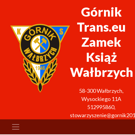
Górnik
Trans.eu
Zamek
Książ
Wałbrzych
58-300
Wałbrzych
,
Wysockiego 11A
512995860
,
stowarzyszenie@gornik201