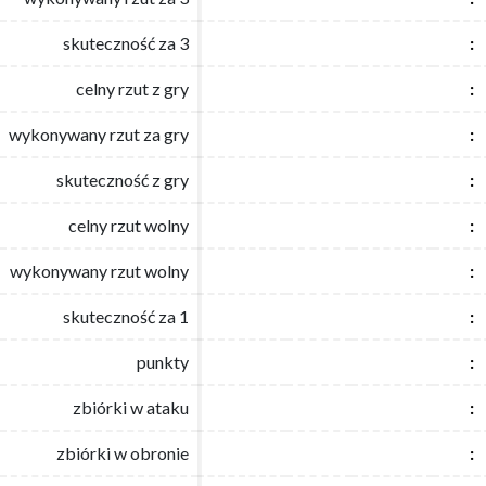
skuteczność za 3
skuteczność za 3
:
:
celny rzut z gry
celny rzut z gry
:
:
wykonywany rzut za gry
wykonywany rzut za gry
:
:
skuteczność z gry
skuteczność z gry
:
:
celny rzut wolny
celny rzut wolny
:
:
wykonywany rzut wolny
wykonywany rzut wolny
:
:
skuteczność za 1
skuteczność za 1
:
:
punkty
punkty
:
:
zbiórki w ataku
zbiórki w ataku
:
:
zbiórki w obronie
zbiórki w obronie
:
: