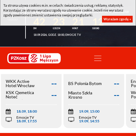
Ta strona używa cookies m.in. w celach: świadczenia usług, reklamy, statystyk.
Korzystając ze strony wyrażasz zgodę na używanie cookie. Jeżeli nie wyrażasz
WKK ACTIVE HOTEL WROCŁAW - KSK QEMETICA NOTEĆ INOWROCŁAW
zgody powinieneś zmienić ustawienia swojej przeglądarki.
42
23
21
11
Wyrażam zgodę »
18.09.2026, GODZ. 18:00, EMOCJE TV
--
--
WKK Active
En
BS Polonia Bytom
Hotel Wrocław
Po
--
--
KSK Qemetica
We
Miasto Szkła
Noteć
Po
Krosno
Inowrocław
Op
18.09, 18:00
19.09, 15:00
Emocje TV
Emocje TV
18.09, 17:55
19.09, 14:55