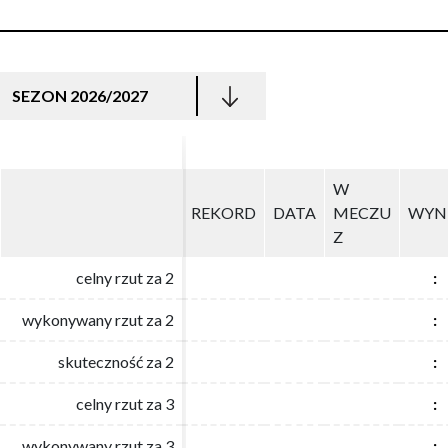
SEZON 2026/2027
W
W
REKORD
REKORD
DATA
DATA
MECZU
MECZU
WYN
WYN
Z
Z
celny rzut za 2
celny rzut za 2
:
:
wykonywany rzut za 2
wykonywany rzut za 2
:
:
skuteczność za 2
skuteczność za 2
:
:
celny rzut za 3
celny rzut za 3
:
:
wykonywany rzut za 3
wykonywany rzut za 3
:
: