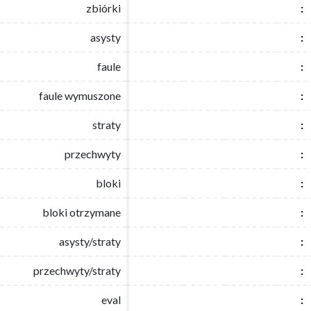
zbiórki
zbiórki
:
:
asysty
asysty
:
:
faule
faule
:
:
faule wymuszone
faule wymuszone
:
:
straty
straty
:
:
przechwyty
przechwyty
:
:
bloki
bloki
:
:
bloki otrzymane
bloki otrzymane
:
:
asysty/straty
asysty/straty
:
:
przechwyty/straty
przechwyty/straty
:
:
eval
eval
:
: