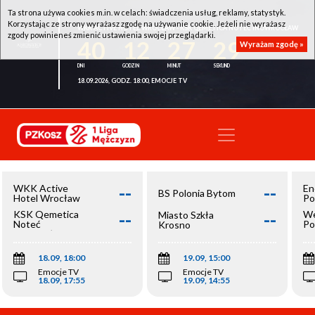
Ta strona używa cookies m.in. w celach: świadczenia usług, reklamy, statystyk.
Korzystając ze strony wyrażasz zgodę na używanie cookie. Jeżeli nie wyrażasz
WKK ACTIVE HOTEL WROCŁAW - KSK QEMETICA NOTEĆ INOWROCŁAW
zgody powinieneś zmienić ustawienia swojej przeglądarki.
40
12
27
29
Wyrażam zgodę »
18.09.2026, GODZ. 18:00, EMOCJE TV
--
--
WKK Active
En
BS Polonia Bytom
Hotel Wrocław
Po
--
--
KSK Qemetica
We
Miasto Szkła
Noteć
Po
Krosno
Inowrocław
Op
18.09, 18:00
19.09, 15:00
Emocje TV
Emocje TV
18.09, 17:55
19.09, 14:55