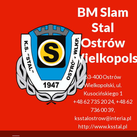
BM Slam
Stal
Ostrów
Wielkopols
63-400
Ostrów
Wielkopolski
,
ul.
Kusocińskiego 1
+48 62 735 20 24
,
+48 62
736 00 39
,
ksstalostrow@interia.pl
http://www.ksstal.pl