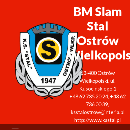
BM Slam
Stal
Ostrów
Wielkopols
63-400
Ostrów
Wielkopolski
,
ul.
Kusocińskiego 1
+48 62 735 20 24
,
+48 62
736 00 39
,
ksstalostrow@interia.pl
http://www.ksstal.pl