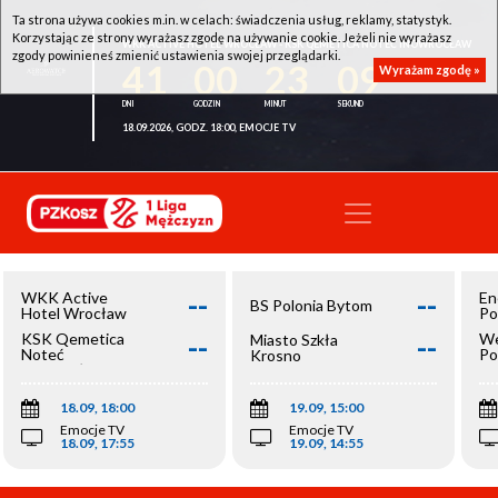
Ta strona używa cookies m.in. w celach: świadczenia usług, reklamy, statystyk.
Korzystając ze strony wyrażasz zgodę na używanie cookie. Jeżeli nie wyrażasz
WKK ACTIVE HOTEL WROCŁAW - KSK QEMETICA NOTEĆ INOWROCŁAW
zgody powinieneś zmienić ustawienia swojej przeglądarki.
41
00
23
09
Wyrażam zgodę »
18.09.2026, GODZ. 18:00, EMOCJE TV
--
--
WKK Active
En
BS Polonia Bytom
Hotel Wrocław
Po
--
--
KSK Qemetica
We
Miasto Szkła
Noteć
Po
Krosno
Inowrocław
Op
18.09, 18:00
19.09, 15:00
Emocje TV
Emocje TV
18.09, 17:55
19.09, 14:55