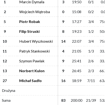
1
1
Marcin Dymała
Marcin Dymała
3
3
19:50
19:50
0/1
0/1
0.
0.
2
2
Wojciech Wątroba
Wojciech Wątroba
0
0
15:08
15:08
0/2
0/2
0.
0.
5
5
Piotr Robak
Piotr Robak
9
9
17:27
17:27
3/4
3/4
75.
75.
9
9
Filip Struski
Filip Struski
8
8
19:23
19:23
1/2
1/2
50.
50.
10
10
Hubert Wyszkowski
Hubert Wyszkowski
14
14
22:07
22:07
3/4
3/4
75.
75.
11
11
Patryk Stankowski
Patryk Stankowski
4
4
21:05
21:05
1/3
1/3
33.
33.
12
12
Szymon Pawlak
Szymon Pawlak
9
9
25:41
25:41
2/6
2/6
33.
33.
13
13
Norbert Kulon
Norbert Kulon
9
9
26:45
26:45
2/3
2/3
66.
66.
27
27
Michał Sadło
Michał Sadło
16
16
18:59
18:59
7/11
7/11
63.
63.
Drużyna
Drużyna
Suma
Suma
83
83
200:00
200:00
21/39
21/39
53.
53.