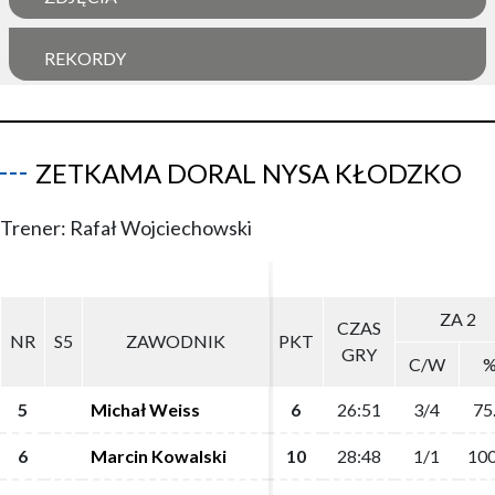
REKORDY
ZETKAMA DORAL NYSA KŁODZKO
Trener: Rafał Wojciechowski
ZA 2
ZA 2
CZAS
CZAS
NR
NR
S5
S5
ZAWODNIK
ZAWODNIK
PKT
PKT
GRY
GRY
C/W
C/W
5
5
Michał Weiss
Michał Weiss
6
6
26:51
26:51
3/4
3/4
75
75
6
6
Marcin Kowalski
Marcin Kowalski
10
10
28:48
28:48
1/1
1/1
100
100