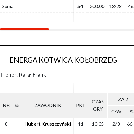
Suma
Suma
54
54
200:00
200:00
13/28
13/28
46
46
ENERGA KOTWICA KOŁOBRZEG
Trener: Rafał Frank
ZA 2
ZA 2
CZAS
CZAS
NR
NR
S5
S5
ZAWODNIK
ZAWODNIK
PKT
PKT
GRY
GRY
C/W
C/W
%
%
0
0
Hubert Kruszczyński
Hubert Kruszczyński
11
11
13:35
13:35
2/3
2/3
66.
66.