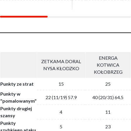
ENERGA
ZETKAMA DORAL
KOTWICA
NYSA KŁODZKO
KOŁOBRZEG
Punkty ze strat
15
25
Punkty w
22 (11/19) 57.9
40 (20/31) 64.5
"pomalowanym"
Punkty drugiej
4
11
szansy
Punkty
5
23
szybkiego ataku