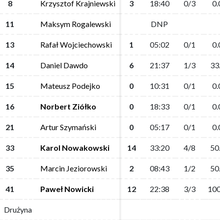
8
8
Krzysztof Krajniewski
Krzysztof Krajniewski
3
3
18:40
18:40
0/3
0/3
0.
0.
11
11
Maksym Rogalewski
Maksym Rogalewski
DNP
DNP
13
13
Rafał Wojciechowski
Rafał Wojciechowski
1
1
05:02
05:02
0/1
0/1
0.
0.
14
14
Daniel Dawdo
Daniel Dawdo
6
6
21:37
21:37
1/3
1/3
33
33
15
15
Mateusz Podejko
Mateusz Podejko
0
0
10:31
10:31
0/1
0/1
0.
0.
16
16
Norbert Ziółko
Norbert Ziółko
0
0
18:33
18:33
0/1
0/1
0.
0.
21
21
Artur Szymański
Artur Szymański
0
0
05:17
05:17
0/1
0/1
0.
0.
33
33
Karol Nowakowski
Karol Nowakowski
14
14
33:20
33:20
4/8
4/8
50
50
35
35
Marcin Jeziorowski
Marcin Jeziorowski
2
2
08:43
08:43
1/2
1/2
50
50
41
41
Paweł Nowicki
Paweł Nowicki
12
12
22:38
22:38
3/3
3/3
100
100
Drużyna
Drużyna