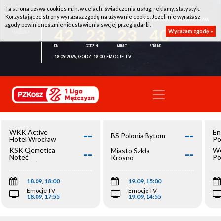
Ta strona używa cookies m.in. w celach: świadczenia usług, reklamy, statystyk.
Korzystając ze strony wyrażasz zgodę na używanie cookie. Jeżeli nie wyrażasz
WKK ACTIVE HOTEL WROCŁAW - KSK QEMETICA NOTEĆ INOWROCŁAW
zgody powinieneś zmienić ustawienia swojej przeglądarki.
42
23
23
40
Wyrażam zgodę »
18.09.2026, GODZ. 18:00, EMOCJE TV
--
--
WKK Active
En
BS Polonia Bytom
Hotel Wrocław
Po
--
--
KSK Qemetica
We
Miasto Szkła
Noteć
Po
Krosno
Inowrocław
Op
18.09, 18:00
19.09, 15:00
Emocje TV
Emocje TV
18.09, 17:55
19.09, 14:55