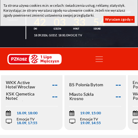
Ta strona używa cookies m.in. w celach: świadczenia usług, reklamy, statystyk.
Korzystając ze strony wyrażasz zgodę na używanie cookie. Jeżeli nie wyrażasz
WKK ACTIVE HOTEL WROCŁAW - KSK QEMETICA NOTEĆ INOWROCŁAW
zgody powinieneś zmienić ustawienia swojej przeglądarki.
42
03
33
54
Wyrażam zgodę »
18.09.2026, GODZ. 18:00, EMOCJE TV
--
--
WKK Active
En
BS Polonia Bytom
Hotel Wrocław
Po
--
--
KSK Qemetica
We
Miasto Szkła
Noteć
Po
Krosno
Inowrocław
Op
18.09, 18:00
19.09, 15:00
Emocje TV
Emocje TV
18.09, 17:55
19.09, 14:55