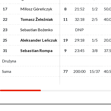
17
17
Miłosz Góreńczyk
Miłosz Góreńczyk
8
8
21:52
21:52
1/2
1/2
50.
50.
22
22
Tomasz Żeleźniak
Tomasz Żeleźniak
11
11
32:18
32:18
2/5
2/5
40.
40.
23
23
Sebastian Bożenko
Sebastian Bożenko
DNP
DNP
25
25
Aleksander Leńczuk
Aleksander Leńczuk
19
19
29:18
29:18
1/5
1/5
20.
20.
31
31
Sebastian Rompa
Sebastian Rompa
9
9
23:45
23:45
3/8
3/8
37.
37.
Drużyna
Drużyna
Suma
Suma
77
77
200:00
200:00
15/37
15/37
40.
40.