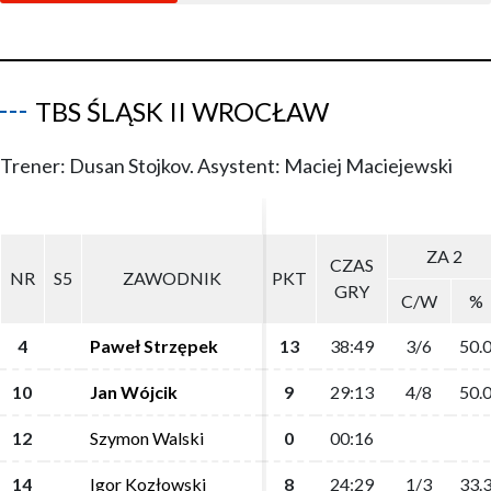
TBS ŚLĄSK II WROCŁAW
Trener: Dusan Stojkov. Asystent: Maciej Maciejewski
ZA 2
ZA 2
CZAS
CZAS
NR
NR
S5
S5
ZAWODNIK
ZAWODNIK
PKT
PKT
GRY
GRY
C/W
C/W
%
%
4
4
Paweł Strzępek
Paweł Strzępek
13
13
38:49
38:49
3/6
3/6
50.
50.
10
10
Jan Wójcik
Jan Wójcik
9
9
29:13
29:13
4/8
4/8
50.
50.
12
12
Szymon Walski
Szymon Walski
0
0
00:16
00:16
14
14
Igor Kozłowski
Igor Kozłowski
8
8
24:29
24:29
1/3
1/3
33.
33.