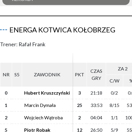
ENERGA KOTWICA KOŁOBRZEG
Trener: Rafał Frank
ZA 2
ZA 2
CZAS
CZAS
NR
NR
S5
S5
ZAWODNIK
ZAWODNIK
PKT
PKT
GRY
GRY
C/W
C/W
0
0
Hubert Kruszczyński
Hubert Kruszczyński
3
3
21:18
21:18
0/2
0/2
0.
0.
1
1
Marcin Dymała
Marcin Dymała
25
25
33:53
33:53
8/15
8/15
53
53
2
2
Wojciech Wątroba
Wojciech Wątroba
2
2
04:04
04:04
1/1
1/1
10
10
5
5
Piotr Robak
Piotr Robak
12
12
26:50
26:50
5/9
5/9
55
55