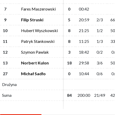
7
7
Fares Maszerowski
Fares Maszerowski
0
0
00:42
00:42
9
9
Filip Struski
Filip Struski
5
5
20:59
20:59
2/3
2/3
66
66
10
10
Hubert Wyszkowski
Hubert Wyszkowski
8
8
21:25
21:25
1/2
1/2
50
50
11
11
Patryk Stankowski
Patryk Stankowski
8
8
11:25
11:25
1/3
1/3
33
33
12
12
Szymon Pawlak
Szymon Pawlak
3
3
18:42
18:42
0/2
0/2
0.
0.
13
13
Norbert Kulon
Norbert Kulon
18
18
29:58
29:58
3/6
3/6
50
50
27
27
Michał Sadło
Michał Sadło
0
0
10:44
10:44
0/6
0/6
0.
0.
Drużyna
Drużyna
Suma
Suma
84
84
200:00
200:00
21/49
21/49
42
42