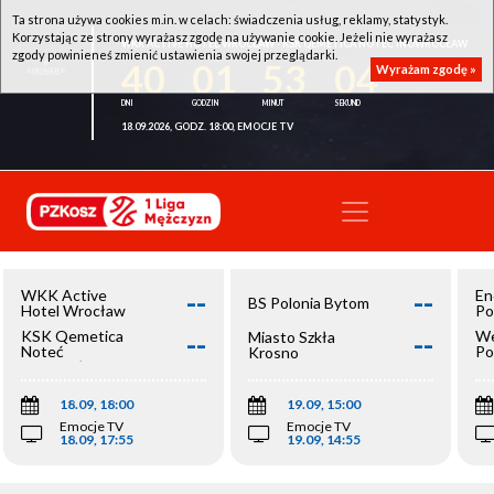
Ta strona używa cookies m.in. w celach: świadczenia usług, reklamy, statystyk.
Korzystając ze strony wyrażasz zgodę na używanie cookie. Jeżeli nie wyrażasz
WKK ACTIVE HOTEL WROCŁAW - KSK QEMETICA NOTEĆ INOWROCŁAW
zgody powinieneś zmienić ustawienia swojej przeglądarki.
40
01
53
03
Wyrażam zgodę »
18.09.2026, GODZ. 18:00, EMOCJE TV
--
--
WKK Active
En
BS Polonia Bytom
Hotel Wrocław
Po
--
--
KSK Qemetica
We
Miasto Szkła
Noteć
Po
Krosno
Inowrocław
Op
18.09, 18:00
19.09, 15:00
Emocje TV
Emocje TV
18.09, 17:55
19.09, 14:55