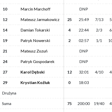
10
10
Marcin Marchoff
Marcin Marchoff
DNP
DNP
12
12
Mateusz Jarmakowicz
Mateusz Jarmakowicz
25
25
25:49
25:49
7/13
7/13
5
5
14
14
Damian Tokarski
Damian Tokarski
4
4
22:44
22:44
2/3
2/3
6
6
19
19
Patryk Nowerski
Patryk Nowerski
2
2
02:57
02:57
1/1
1/1
1
1
21
21
Mateusz Zozuń
Mateusz Zozuń
DNP
DNP
24
24
Patryk Gospodarek
Patryk Gospodarek
DNP
DNP
27
27
Karol Dębski
Karol Dębski
12
12
32:01
32:01
4/10
4/10
4
4
29
29
Krystian Koźluk
Krystian Koźluk
0
0
18:03
18:03
Drużyna
Drużyna
Suma
Suma
75
75
200:00
200:00
19/40
19/40
4
4