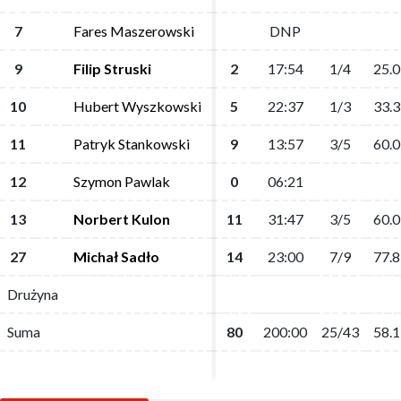
7
7
Fares Maszerowski
Fares Maszerowski
DNP
DNP
9
9
Filip Struski
Filip Struski
2
2
17:54
17:54
1/4
1/4
25.0
25.0
10
10
Hubert Wyszkowski
Hubert Wyszkowski
5
5
22:37
22:37
1/3
1/3
33.3
33.3
11
11
Patryk Stankowski
Patryk Stankowski
9
9
13:57
13:57
3/5
3/5
60.0
60.0
12
12
Szymon Pawlak
Szymon Pawlak
0
0
06:21
06:21
13
13
Norbert Kulon
Norbert Kulon
11
11
31:47
31:47
3/5
3/5
60.0
60.0
27
27
Michał Sadło
Michał Sadło
14
14
23:00
23:00
7/9
7/9
77.8
77.8
Drużyna
Drużyna
Suma
Suma
80
80
200:00
200:00
25/43
25/43
58.1
58.1