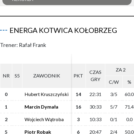
ENERGA KOTWICA KOŁOBRZEG
Trener: Rafał Frank
ZA 2
ZA 2
CZAS
CZAS
NR
NR
S5
S5
ZAWODNIK
ZAWODNIK
PKT
PKT
GRY
GRY
C/W
C/W
%
%
0
0
Hubert Kruszczyński
Hubert Kruszczyński
14
14
22:31
22:31
3/5
3/5
60.0
60.0
1
1
Marcin Dymała
Marcin Dymała
16
16
30:33
30:33
5/7
5/7
71.4
71.4
2
2
Wojciech Wątroba
Wojciech Wątroba
3
3
10:33
10:33
0/1
0/1
0.0
0.0
5
5
Piotr Robak
Piotr Robak
6
6
20:47
20:47
2/4
2/4
50.0
50.0