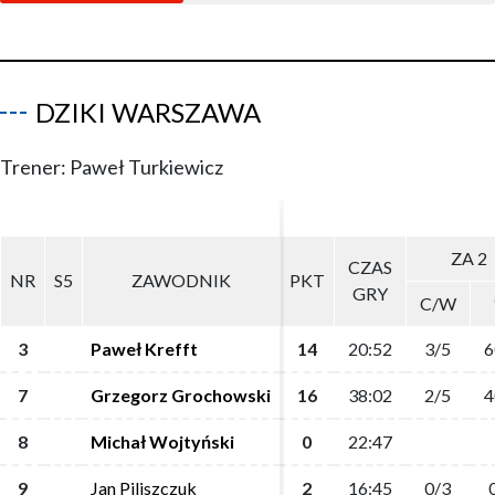
DZIKI WARSZAWA
Trener: Paweł Turkiewicz
ZA 2
ZA 2
CZAS
CZAS
NR
NR
S5
S5
ZAWODNIK
ZAWODNIK
PKT
PKT
GRY
GRY
C/W
C/W
3
3
Paweł Krefft
Paweł Krefft
14
14
20:52
20:52
3/5
3/5
6
6
7
7
Grzegorz Grochowski
Grzegorz Grochowski
16
16
38:02
38:02
2/5
2/5
4
4
8
8
Michał Wojtyński
Michał Wojtyński
0
0
22:47
22:47
9
9
Jan Piliszczuk
Jan Piliszczuk
2
2
16:45
16:45
0/3
0/3