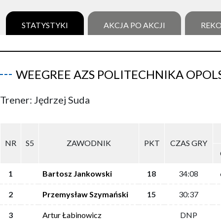
STATYSTYKI
AKCJA PO AKCJI
REK
WEEGREE AZS POLITECHNIKA OPOL
Trener: Jędrzej Suda
NR
S5
ZAWODNIK
PKT
CZAS GRY
1
Bartosz Jankowski
18
34:08
2
Przemysław Szymański
15
30:37
3
Artur Łabinowicz
DNP