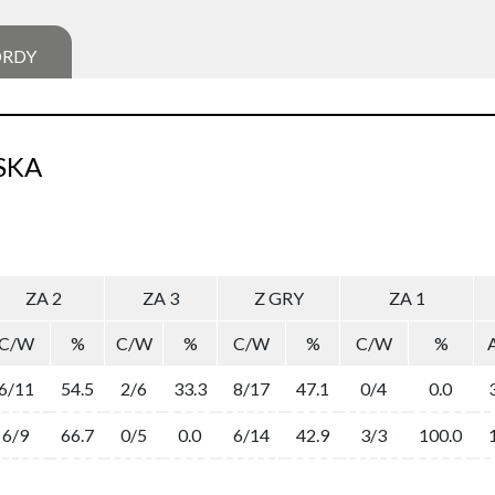
ORDY
SKA
ZA 2
ZA 3
Z GRY
ZA 1
C/W
%
C/W
%
C/W
%
C/W
%
6/11
54.5
2/6
33.3
8/17
47.1
0/4
0.0
6/9
66.7
0/5
0.0
6/14
42.9
3/3
100.0