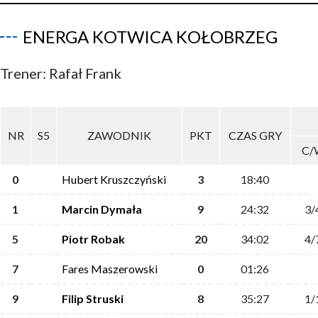
ENERGA KOTWICA KOŁOBRZEG
Trener: Rafał Frank
NR
S5
ZAWODNIK
PKT
CZAS GRY
C/
0
Hubert Kruszczyński
3
18:40
1
Marcin Dymała
9
24:32
3/
5
Piotr Robak
20
34:02
4/
7
Fares Maszerowski
0
01:26
9
Filip Struski
8
35:27
1/