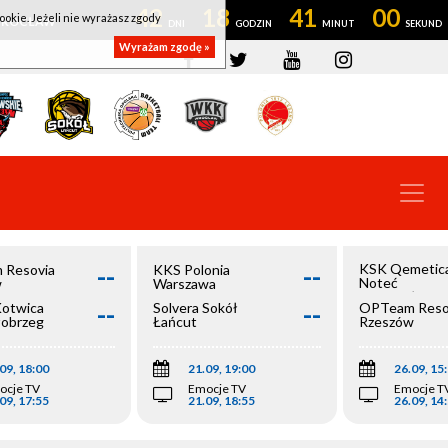
42
18
40
59
ookie. Jeżeli nie wyrażasz zgody
OWROCŁAW
Wyrażam zgodę »
--
--
KSK Qemetic
 Resovia
KKS Polonia
Noteć
w
Warszawa
Inowrocław
--
--
Kotwica
Solvera Sokół
OPTeam Reso
łobrzeg
Łańcut
Rzeszów
09, 18:00
21.09, 19:00
26.09, 15
ocje TV
Emocje TV
Emocje T
09, 17:55
21.09, 18:55
26.09, 14