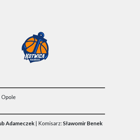
8 Opole
kub Adameczek
| Komisarz:
Sławomir Benek