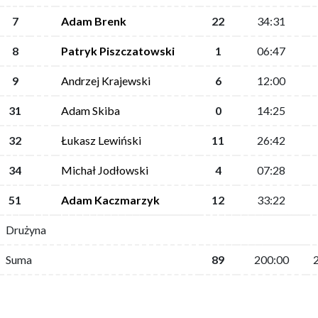
7
Adam Brenk
22
34:31
8
Patryk Piszczatowski
1
06:47
9
Andrzej Krajewski
6
12:00
31
Adam Skiba
0
14:25
32
Łukasz Lewiński
11
26:42
34
Michał Jodłowski
4
07:28
51
Adam Kaczmarzyk
12
33:22
Drużyna
Suma
89
200:00