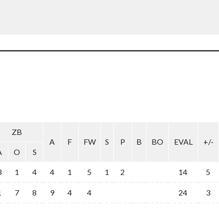
ZB
A
F
FW
S
P
B
BO
EVAL
+/-
A
O
S
3
1
4
4
1
5
1
2
14
5
1
7
8
9
4
4
24
3