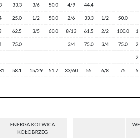
3
33.3
3/6
50.0
4/9
44.4
4
25.0
1/2
50.0
2/6
33.3
1/2
50.0
8
62.5
3/5
60.0
8/13
61.5
2/2
100.0
1
4
75.0
3/4
75.0
3/4
75.0
2
2
31
58.1
15/29
51.7
33/60
55
6/8
75
5
ENERGA KOTWICA
WE
KOŁOBRZEG