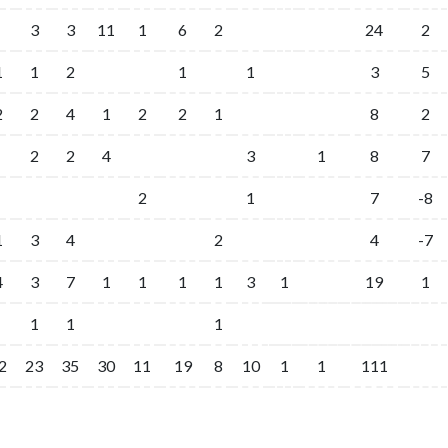
3
3
11
1
6
2
24
2
1
1
2
1
1
3
5
2
2
4
1
2
2
1
8
2
2
2
4
3
1
8
7
2
1
7
-8
1
3
4
2
4
-7
4
3
7
1
1
1
1
3
1
19
1
1
1
1
2
23
35
30
11
19
8
10
1
1
111