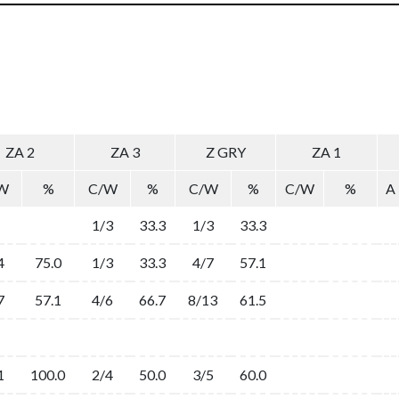
ZA 2
ZA 3
Z GRY
ZA 1
W
%
C/W
%
C/W
%
C/W
%
A
1/3
33.3
1/3
33.3
4
75.0
1/3
33.3
4/7
57.1
7
57.1
4/6
66.7
8/13
61.5
1
100.0
2/4
50.0
3/5
60.0