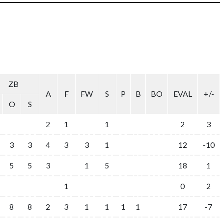
ZB
A
F
FW
S
P
B
BO
EVAL
+/-
O
S
2
1
1
2
3
3
3
4
3
3
1
12
-10
5
5
3
1
5
18
1
1
0
2
8
8
2
3
1
1
1
1
17
-7