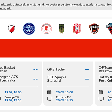
iadczenia usług, reklamy, statystyk. Korzystając ze strony wyrażasz zgodę na używanie c
WKK ACTIVE HOTEL WROCŁAW - KSK QEMETICA NOTEĆ IN
eglądarki.
--
--
ea Basket
OPTeam
GKS Tychy
znań
Rzeszó
--
--
egree AZS
PGE Spójnia
Datzzy 
litechnika
Stargard
Port Ko
olska
19.09, 18:00
20.09, 15:00
20.
Emocje TV
Emocje TV
Em
19.09, 17:55
20.09, 14:55
20.