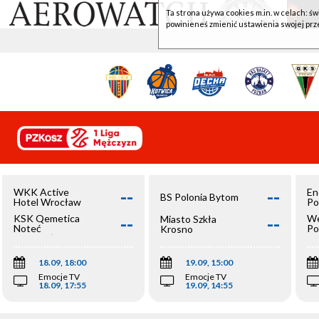
Ta strona używa cookies m.in. w celach: św
powinieneś zmienić ustawienia swojej prz
--
--
WKK Active
En
BS Polonia Bytom
Hotel Wrocław
Po
--
--
KSK Qemetica
We
Miasto Szkła
Noteć
Po
Krosno
Inowrocław
Op
18.09, 18:00
19.09, 15:00
Emocje TV
Emocje TV
18.09, 17:55
19.09, 14:55