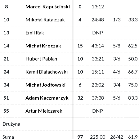
8
8
Marcel Kapuściński
Marcel Kapuściński
0
0
13:12
13:12
10
10
Mikołaj Ratajczak
Mikołaj Ratajczak
4
4
24:48
24:48
1/3
1/3
33.3
33.3
13
13
Emil Rak
Emil Rak
DNP
DNP
14
14
Michał Kroczak
Michał Kroczak
15
15
43:14
43:14
5/8
5/8
62.5
62.5
21
21
Hubert Pabian
Hubert Pabian
10
10
33:21
33:21
3/6
3/6
50.0
50.0
24
24
Kamil Białachowski
Kamil Białachowski
10
10
15:11
15:11
4/6
4/6
66.7
66.7
34
34
Michał Jodłowski
Michał Jodłowski
6
6
23:02
23:02
3/4
3/4
75.0
75.0
51
51
Adam Kaczmarzyk
Adam Kaczmarzyk
32
32
37:38
37:38
5/6
5/6
83.3
83.3
55
55
Artur Mielczarek
Artur Mielczarek
DNP
DNP
Drużyna
Drużyna
Suma
Suma
97
97
225:00
225:00
26/42
26/42
61.9
61.9