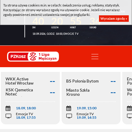
Ta strona używa cookies m.in. w celach: świadczenia usług, reklamy, statystyk.
Korzystając ze strony wyrażasz zgodę na używanie cookie. Jeżeli nie wyrażasz
WKK ACTIVE HOTEL WROCŁAW - KSK QEMETICA NOTEĆ INOWROCŁAW
zgody powinieneś zmienić ustawienia swojej przeglądarki.
40
20
55
34
Wyrażam zgodę »
18.09.2026, GODZ. 18:00, EMOCJE TV
--
--
WKK Active
En
BS Polonia Bytom
Hotel Wrocław
Po
--
--
KSK Qemetica
We
Miasto Szkła
Noteć
Po
Krosno
Inowrocław
Op
18.09, 18:00
19.09, 15:00
Emocje TV
Emocje TV
18.09, 17:55
19.09, 14:55