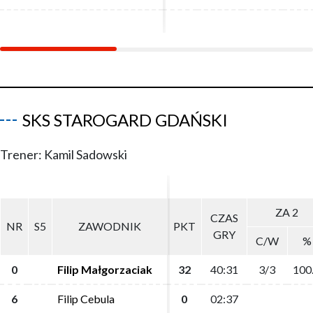
SKS STAROGARD GDAŃSKI
Trener: Kamil Sadowski
ZA 2
ZA 2
CZAS
CZAS
NR
NR
S5
S5
ZAWODNIK
ZAWODNIK
PKT
PKT
GRY
GRY
C/W
C/W
%
%
0
0
Filip Małgorzaciak
Filip Małgorzaciak
32
32
40:31
40:31
3/3
3/3
100
100
6
6
Filip Cebula
Filip Cebula
0
0
02:37
02:37