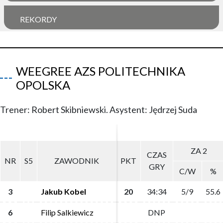
REKORDY
WEEGREE AZS POLITECHNIKA
OPOLSKA
Trener: Robert Skibniewski. Asystent: Jędrzej Suda
ZA 2
ZA 2
CZAS
CZAS
NR
NR
S5
S5
ZAWODNIK
ZAWODNIK
PKT
PKT
GRY
GRY
C/W
C/W
%
%
3
3
Jakub Kobel
Jakub Kobel
20
20
34:34
34:34
5/9
5/9
55.6
55.6
6
6
Filip Salkiewicz
Filip Salkiewicz
DNP
DNP