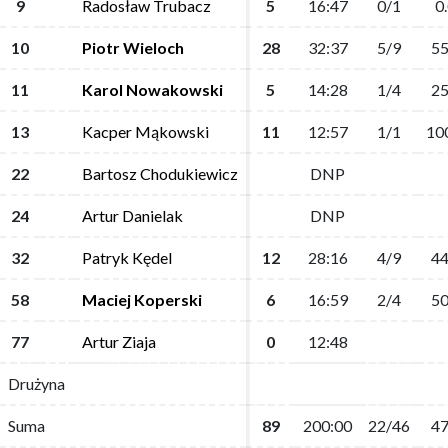
9
9
Radosław Trubacz
Radosław Trubacz
5
5
16:47
16:47
0/1
0/1
0
0
10
10
Piotr Wieloch
Piotr Wieloch
28
28
32:37
32:37
5/9
5/9
55
55
11
11
Karol Nowakowski
Karol Nowakowski
5
5
14:28
14:28
1/4
1/4
25
25
13
13
Kacper Mąkowski
Kacper Mąkowski
11
11
12:57
12:57
1/1
1/1
10
10
22
22
Bartosz Chodukiewicz
Bartosz Chodukiewicz
DNP
DNP
24
24
Artur Danielak
Artur Danielak
DNP
DNP
32
32
Patryk Kędel
Patryk Kędel
12
12
28:16
28:16
4/9
4/9
44
44
58
58
Maciej Koperski
Maciej Koperski
6
6
16:59
16:59
2/4
2/4
50
50
77
77
Artur Ziaja
Artur Ziaja
0
0
12:48
12:48
Drużyna
Drużyna
Suma
Suma
89
89
200:00
200:00
22/46
22/46
47
47