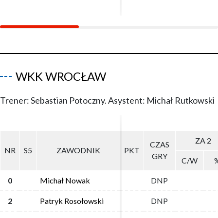
WKK WROCŁAW
Trener: Sebastian Potoczny. Asystent: Michał Rutkowski
ZA 2
ZA 2
CZAS
CZAS
NR
NR
S5
S5
ZAWODNIK
ZAWODNIK
PKT
PKT
GRY
GRY
C/W
C/W
0
0
Michał Nowak
Michał Nowak
DNP
DNP
2
2
Patryk Rosołowski
Patryk Rosołowski
DNP
DNP