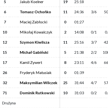
5
5
Jakub Koelner
Jakub Koelner
19
19
25:18
25:18
6
6
Tomasz Ochońko
Tomasz Ochońko
11
11
24:36
24:36
3/6
3/6
50
50
7
7
Maciej Zabłocki
Maciej Zabłocki
0
0
01:27
01:27
10
10
Mikołaj Kowalczyk
Mikołaj Kowalczyk
2
2
14:08
14:08
0/1
0/1
0
0
12
12
Szymon Kiwilsza
Szymon Kiwilsza
11
11
25:16
25:16
3/7
3/7
42
42
15
15
Michał Gabiński
Michał Gabiński
5
5
21:38
21:38
2/2
2/2
10
10
17
17
Kamil Zywert
Kamil Zywert
8
8
23:11
23:11
4/6
4/6
66
66
26
26
Fryderyk Matusiak
Fryderyk Matusiak
0
0
01:39
01:39
32
32
Maksymilian Wilczek
Maksymilian Wilczek
25
25
31:44
31:44
4/7
4/7
57
57
71
71
Dominik Rutkowski
Dominik Rutkowski
10
10
31:03
31:03
0/2
0/2
0
0
Drużyna
Drużyna