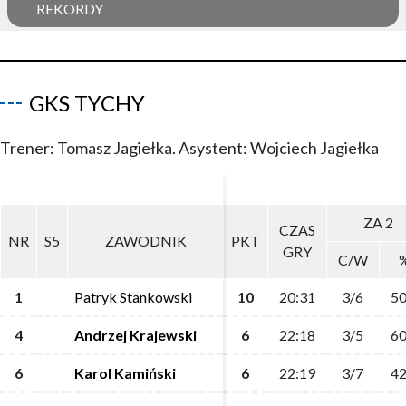
REKORDY
GKS TYCHY
Trener: Tomasz Jagiełka. Asystent: Wojciech Jagiełka
ZA 2
ZA 2
CZAS
CZAS
NR
NR
S5
S5
ZAWODNIK
ZAWODNIK
PKT
PKT
GRY
GRY
C/W
C/W
1
1
Patryk Stankowski
Patryk Stankowski
10
10
20:31
20:31
3/6
3/6
50
50
4
4
Andrzej Krajewski
Andrzej Krajewski
6
6
22:18
22:18
3/5
3/5
60
60
6
6
Karol Kamiński
Karol Kamiński
6
6
22:19
22:19
3/7
3/7
42
42