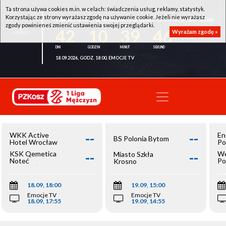
Ta strona używa cookies m.in. w celach: świadczenia usług, reklamy, statystyk.
Korzystając ze strony wyrażasz zgodę na używanie cookie. Jeżeli nie wyrażasz
WKK ACTIVE HOTEL WROCŁAW - KSK QEMETICA NOTEĆ INOWROCŁAW
zgody powinieneś zmienić ustawienia swojej przeglądarki.
42
10
39
46
Wyrażam zgodę »
18.09.2026, GODZ. 18:00, EMOCJE TV
--
--
WKK Active
En
BS Polonia Bytom
Hotel Wrocław
Po
--
--
KSK Qemetica
We
Miasto Szkła
Noteć
Po
Krosno
Inowrocław
Op
18.09, 18:00
19.09, 15:00
Emocje TV
Emocje TV
18.09, 17:55
19.09, 14:55