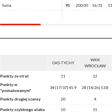
Suma
Suma
91
91
200:00
200:00
16/31
16/31
51
51
WKK
GKS TYCHY
WROCŁAW
Punkty ze strat
11
12
Punkty w
34 (17/37) 45.9
28 (14/26) 53.8
"pomalowanym"
Punkty drugiej szansy
20
4
Punkty szybkiego ataku
10
15