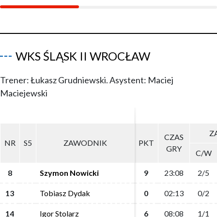
WKS ŚLĄSK II WROCŁAW
Trener: Łukasz Grudniewski. Asystent: Maciej
Maciejewski
ZA
ZA
CZAS
CZAS
NR
NR
S5
S5
ZAWODNIK
ZAWODNIK
PKT
PKT
GRY
GRY
C/W
C/W
8
8
Szymon Nowicki
Szymon Nowicki
9
9
23:08
23:08
2/5
2/5
13
13
Tobiasz Dydak
Tobiasz Dydak
0
0
02:13
02:13
0/2
0/2
14
14
Igor Stolarz
Igor Stolarz
6
6
08:08
08:08
1/1
1/1