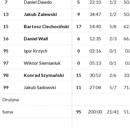
7
7
Daniel Dawdo
Daniel Dawdo
5
5
22:10
22:10
1/2
1/2
50
50
13
13
Jakub Zalewski
Jakub Zalewski
9
9
34:47
34:47
1/2
1/2
50
50
15
15
Bartosz Ciechociński
Bartosz Ciechociński
17
17
14:40
14:40
5/8
5/8
62
62
16
16
Daniel Wall
Daniel Wall
6
6
12:35
12:35
2/3
2/3
66
66
95
95
Igor Krzych
Igor Krzych
0
0
02:16
02:16
0/1
0/1
0.
0.
97
97
Wiktor Siemianiuk
Wiktor Siemianiuk
0
0
05:13
05:13
0/1
0/1
0.
0.
98
98
Konrad Szymański
Konrad Szymański
15
15
30:52
30:52
2/6
2/6
33
33
99
99
Jakub Sadowski
Jakub Sadowski
11
11
27:04
27:04
5/7
5/7
71
71
Drużyna
Drużyna
Suma
Suma
95
95
200:00
200:00
21/41
21/41
51
51