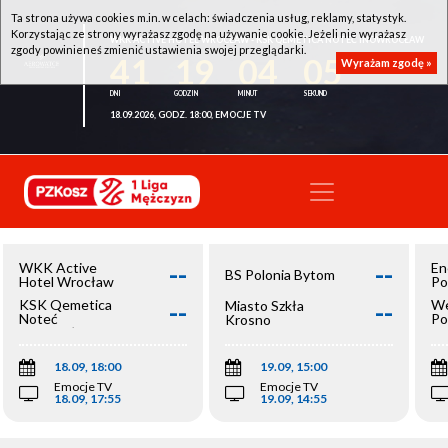
Ta strona używa cookies m.in. w celach: świadczenia usług, reklamy, statystyk.
Korzystając ze strony wyrażasz zgodę na używanie cookie. Jeżeli nie wyrażasz
WKK ACTIVE HOTEL WROCŁAW - KSK QEMETICA NOTEĆ INOWROCŁAW
zgody powinieneś zmienić ustawienia swojej przeglądarki.
41
19
04
04
Wyrażam zgodę »
18.09.2026, GODZ. 18:00, EMOCJE TV
--
--
WKK Active
En
BS Polonia Bytom
Hotel Wrocław
Po
--
--
KSK Qemetica
We
Miasto Szkła
Noteć
Po
Krosno
Inowrocław
Op
18.09, 18:00
19.09, 15:00
Emocje TV
Emocje TV
18.09, 17:55
19.09, 14:55