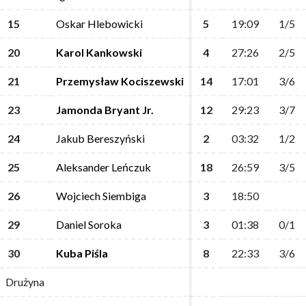
15
15
Oskar Hlebowicki
Oskar Hlebowicki
5
5
19:09
19:09
1/5
1/5
20
20
Karol Kankowski
Karol Kankowski
4
4
27:26
27:26
2/5
2/5
21
21
Przemysław Kociszewski
Przemysław Kociszewski
14
14
17:01
17:01
3/6
3/6
23
23
Jamonda Bryant Jr.
Jamonda Bryant Jr.
12
12
29:23
29:23
3/7
3/7
24
24
Jakub Bereszyński
Jakub Bereszyński
2
2
03:32
03:32
1/2
1/2
25
25
Aleksander Leńczuk
Aleksander Leńczuk
18
18
26:59
26:59
3/5
3/5
26
26
Wojciech Siembiga
Wojciech Siembiga
3
3
18:50
18:50
29
29
Daniel Soroka
Daniel Soroka
3
3
01:38
01:38
0/1
0/1
30
30
Kuba Piśla
Kuba Piśla
8
8
22:33
22:33
3/6
3/6
Drużyna
Drużyna