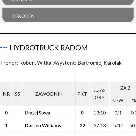
REKORDY
HYDROTRUCK RADOM
Trener: Robert Witka. Asystent: Bartłomiej Karolak
ZA 2
ZA 2
CZAS
CZAS
NR
NR
S5
S5
ZAWODNIK
ZAWODNIK
PKT
PKT
GRY
GRY
C/W
C/W
%
%
0
0
Błażej Sowa
Błażej Sowa
0
0
13:10
13:10
0/1
0/1
0.
0.
1
1
Darren Williams
Darren Williams
32
32
37:13
37:13
5/10
5/10
50
50