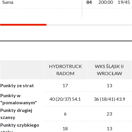
Suma
Suma
84
84
200:00
200:00
19/45
19/45
HYDROTRUCK
WKS ŚLĄSK II
RADOM
WROCŁAW
Punkty ze strat
17
13
Punkty w
40 (20/37) 54.1
36 (18/41) 43.9
"pomalowanym"
Punkty drugiej
6
23
szansy
Punkty szybkiego
18
13
ataku