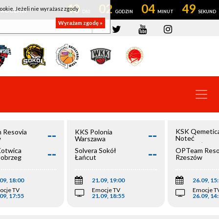
40
02
04
48
ookie. Jeżeli nie wyrażasz zgody
OWROCŁAW
Wyrażam zgodę »
--
--
KSK Qemetic
 Resovia
KKS Polonia
Noteć
w
Warszawa
Inowrocław
--
--
Kotwica
Solvera Sokół
OPTeam Reso
łobrzeg
Łańcut
Rzeszów
09, 18:00
21.09, 19:00
26.09, 15
ocje TV
Emocje TV
Emocje T
09, 17:55
21.09, 18:55
26.09, 14