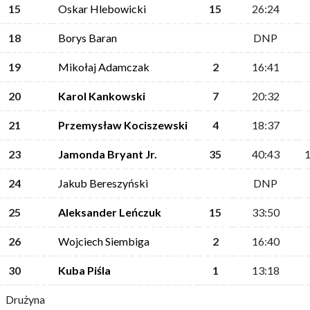
15
Oskar Hlebowicki
15
26:24
18
Borys Baran
DNP
19
Mikołaj Adamczak
2
16:41
20
Karol Kankowski
7
20:32
21
Przemysław Kociszewski
4
18:37
23
Jamonda Bryant Jr.
35
40:43
24
Jakub Bereszyński
DNP
25
Aleksander Leńczuk
15
33:50
26
Wojciech Siembiga
2
16:40
30
Kuba Piśla
1
13:18
Drużyna