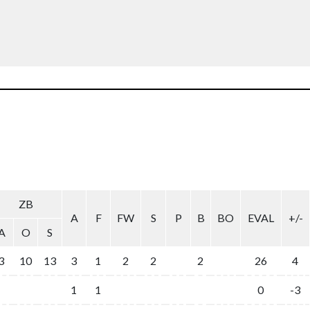
ZB
A
F
FW
S
P
B
BO
EVAL
+/-
A
O
S
3
10
13
3
1
2
2
2
26
4
1
1
0
-3