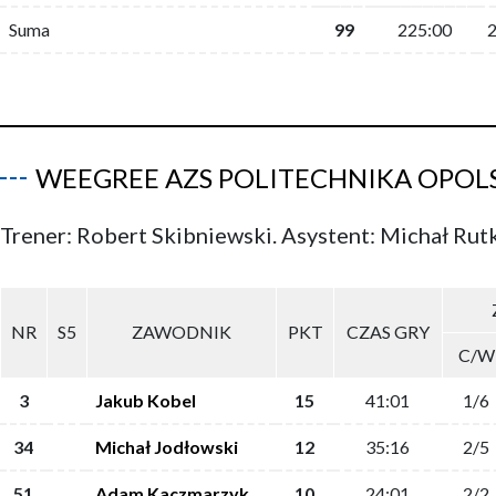
Suma
99
225:00
WEEGREE AZS POLITECHNIKA OPOL
Trener: Robert Skibniewski. Asystent: Michał Rut
NR
S5
ZAWODNIK
PKT
CZAS GRY
C/W
3
Jakub Kobel
15
41:01
1/6
34
Michał Jodłowski
12
35:16
2/5
51
Adam Kaczmarzyk
10
24:01
2/2