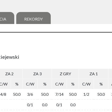
CIA
REKORDY
ciejewski
ZA 2
ZA 3
Z GRY
ZA 1
C/W
%
C/W
%
C/W
%
C/W
%
4/8
50.0
3/6
50.0
7/14
50.0
1/2
50.0
0/1
0.0
0/1
0.0