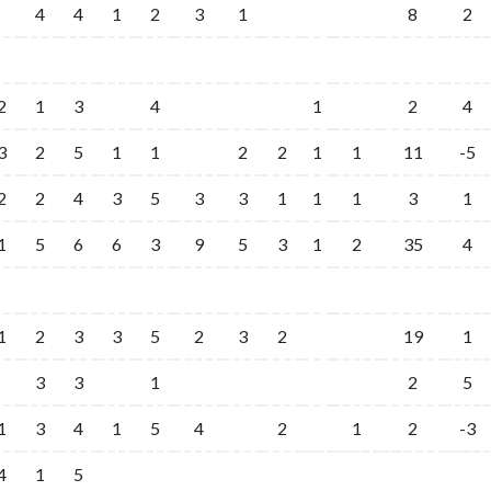
4
4
1
2
3
1
8
2
2
1
3
4
1
2
4
3
2
5
1
1
2
2
1
1
11
-5
2
2
4
3
5
3
3
1
1
1
3
1
1
5
6
6
3
9
5
3
1
2
35
4
1
2
3
3
5
2
3
2
19
1
3
3
1
2
5
1
3
4
1
5
4
2
1
2
-3
4
1
5