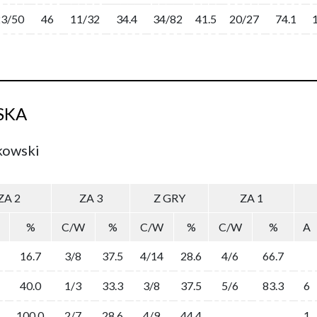
23/50
46
11/32
34.4
34/82
41.5
20/27
74.1
SKA
kowski
ZA 2
ZA 3
Z GRY
ZA 1
%
C/W
%
C/W
%
C/W
%
A
16.7
3/8
37.5
4/14
28.6
4/6
66.7
40.0
1/3
33.3
3/8
37.5
5/6
83.3
6
100.0
2/7
28.6
4/9
44.4
1