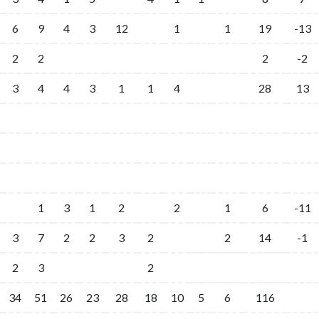
6
9
4
3
12
1
1
19
-13
2
2
2
-2
3
4
4
3
1
1
4
28
13
1
3
1
2
2
1
6
-11
3
7
2
2
3
2
2
14
-1
2
3
2
34
51
26
23
28
18
10
5
6
116