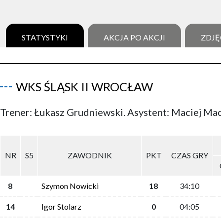
STATYSTYKI
AKCJA PO AKCJI
ZDJĘ
WKS ŚLĄSK II WROCŁAW
Trener: Łukasz Grudniewski. Asystent: Maciej Ma
NR
S5
ZAWODNIK
PKT
CZAS GRY
8
Szymon Nowicki
18
34:10
14
Igor Stolarz
0
04:05