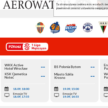
Ta strona używa cookies m.in. w celach: św
powinieneś zmienić ustawienia swojej prz
--
--
WKK Active
En
BS Polonia Bytom
Hotel Wrocław
Po
--
--
KSK Qemetica
We
Miasto Szkła
Noteć
Po
Krosno
Inowrocław
Op
18.09, 18:00
19.09, 15:00
Emocje TV
Emocje TV
18.09, 17:55
19.09, 14:55