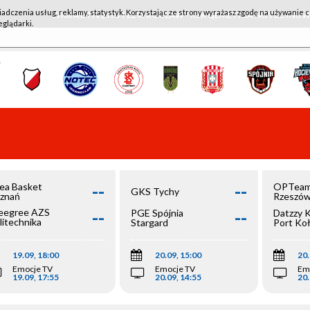
iadczenia usług, reklamy, statystyk. Korzystając ze strony wyrażasz zgodę na używanie c
WKK ACTIVE HOTEL WROCŁAW - KSK QEMETICA NOTEĆ IN
eglądarki.
--
--
ea Basket
OPTeam
GKS Tychy
znań
Rzeszó
--
--
egree AZS
PGE Spójnia
Datzzy 
litechnika
Stargard
Port Ko
olska
19.09, 18:00
20.09, 15:00
20.
Emocje TV
Emocje TV
Em
19.09, 17:55
20.09, 14:55
20.