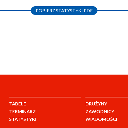
POBIERZ STATYSTYKI PDF
TABELE
DRUŻYNY
TERMINARZ
ZAWODNICY
STATYSTYKI
WIADOMOŚCI