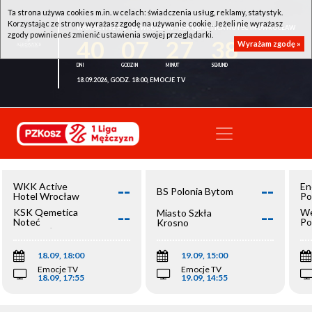
Ta strona używa cookies m.in. w celach: świadczenia usług, reklamy, statystyk.
Korzystając ze strony wyrażasz zgodę na używanie cookie. Jeżeli nie wyrażasz
WKK ACTIVE HOTEL WROCŁAW - KSK QEMETICA NOTEĆ INOWROCŁAW
zgody powinieneś zmienić ustawienia swojej przeglądarki.
40
07
27
38
Wyrażam zgodę »
18.09.2026, GODZ. 18:00, EMOCJE TV
--
--
WKK Active
En
BS Polonia Bytom
Hotel Wrocław
Po
--
--
KSK Qemetica
We
Miasto Szkła
Noteć
Po
Krosno
Inowrocław
Op
18.09, 18:00
19.09, 15:00
Emocje TV
Emocje TV
18.09, 17:55
19.09, 14:55