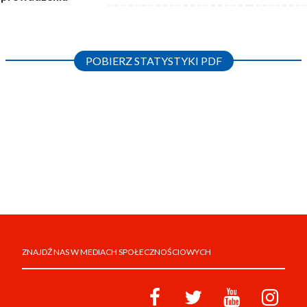
POBIERZ STATYSTYKI PDF
ZNAJDŹ NAS W MEDIACH SPOŁECZNOŚCIOWYCH