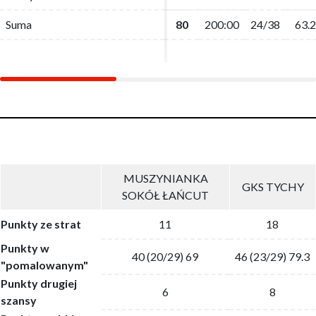
Suma
Suma
80
80
200:00
200:00
24/38
24/38
63.2
63.2
MUSZYNIANKA
GKS TYCHY
SOKÓŁ ŁAŃCUT
Punkty ze strat
11
18
Punkty w
40 (20/29) 69
46 (23/29) 79.3
"pomalowanym"
Punkty drugiej
6
8
szansy