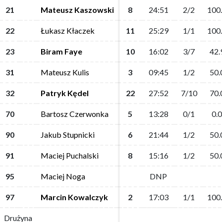
21
21
Mateusz Kaszowski
Mateusz Kaszowski
8
8
24:51
24:51
2/2
2/2
100
100
22
22
Łukasz Kłaczek
Łukasz Kłaczek
11
11
25:29
25:29
1/1
1/1
100
100
23
23
Biram Faye
Biram Faye
10
10
16:02
16:02
3/7
3/7
42.
42.
31
31
Mateusz Kulis
Mateusz Kulis
3
3
09:45
09:45
1/2
1/2
50.
50.
32
32
Patryk Kędel
Patryk Kędel
22
22
27:52
27:52
7/10
7/10
70.
70.
70
70
Bartosz Czerwonka
Bartosz Czerwonka
5
5
13:28
13:28
0/1
0/1
0.0
0.0
90
90
Jakub Stupnicki
Jakub Stupnicki
6
6
21:44
21:44
1/2
1/2
50.
50.
91
91
Maciej Puchalski
Maciej Puchalski
8
8
15:16
15:16
1/2
1/2
50.
50.
95
95
Maciej Noga
Maciej Noga
DNP
DNP
97
97
Marcin Kowalczyk
Marcin Kowalczyk
2
2
17:03
17:03
1/1
1/1
100
100
Drużyna
Drużyna