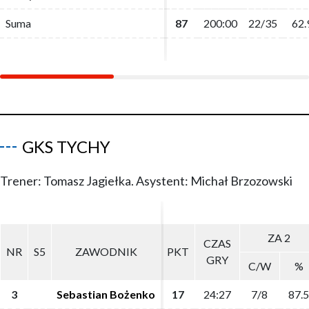
Suma
Suma
87
87
200:00
200:00
22/35
22/35
62.
62.
GKS TYCHY
Trener: Tomasz Jagiełka. Asystent: Michał Brzozowski
ZA 2
ZA 2
CZAS
CZAS
NR
NR
S5
S5
ZAWODNIK
ZAWODNIK
PKT
PKT
GRY
GRY
C/W
C/W
%
%
3
3
Sebastian Bożenko
Sebastian Bożenko
17
17
24:27
24:27
7/8
7/8
87.5
87.5