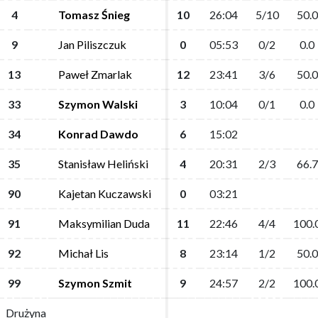
4
4
Tomasz Śnieg
Tomasz Śnieg
10
10
26:04
26:04
5/10
5/10
50.0
50.0
9
9
Jan Piliszczuk
Jan Piliszczuk
0
0
05:53
05:53
0/2
0/2
0.0
0.0
13
13
Paweł Zmarlak
Paweł Zmarlak
12
12
23:41
23:41
3/6
3/6
50.0
50.0
33
33
Szymon Walski
Szymon Walski
3
3
10:04
10:04
0/1
0/1
0.0
0.0
34
34
Konrad Dawdo
Konrad Dawdo
6
6
15:02
15:02
35
35
Stanisław Heliński
Stanisław Heliński
4
4
20:31
20:31
2/3
2/3
66.7
66.7
90
90
Kajetan Kuczawski
Kajetan Kuczawski
0
0
03:21
03:21
91
91
Maksymilian Duda
Maksymilian Duda
11
11
22:46
22:46
4/4
4/4
100.
100.
92
92
Michał Lis
Michał Lis
8
8
23:14
23:14
1/2
1/2
50.0
50.0
99
99
Szymon Szmit
Szymon Szmit
9
9
24:57
24:57
2/2
2/2
100.
100.
Drużyna
Drużyna