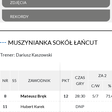
ZDJĘCIA
REKORDY
MUSZYNIANKA SOKÓŁ ŁAŃCUT
Trener: Dariusz Kaszowski
ZA 2
ZA 2
CZAS
CZAS
NR
NR
S5
S5
ZAWODNIK
ZAWODNIK
PKT
PKT
GRY
GRY
C/W
C/W
%
%
8
8
Mateusz Bręk
Mateusz Bręk
12
12
28:30
28:30
5/7
5/7
71.
71.
11
11
Hubert Kurek
Hubert Kurek
DNP
DNP