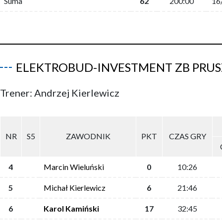
Suma
62
200:00
16
ELEKTROBUD-INVESTMENT ZB PRU
Trener: Andrzej Kierlewicz
NR
S5
ZAWODNIK
PKT
CZAS GRY
4
Marcin Wieluński
0
10:26
5
Michał Kierlewicz
6
21:46
6
Karol Kamiński
17
32:45