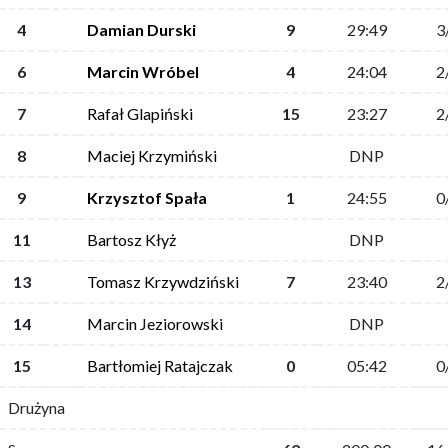
4
Damian Durski
9
29:49
3
6
Marcin Wróbel
4
24:04
2
7
Rafał Glapiński
15
23:27
2
8
Maciej Krzymiński
DNP
9
Krzysztof Spała
1
24:55
0
11
Bartosz Kłyż
DNP
13
Tomasz Krzywdziński
7
23:40
2
14
Marcin Jeziorowski
DNP
15
Bartłomiej Ratajczak
0
05:42
0
Drużyna