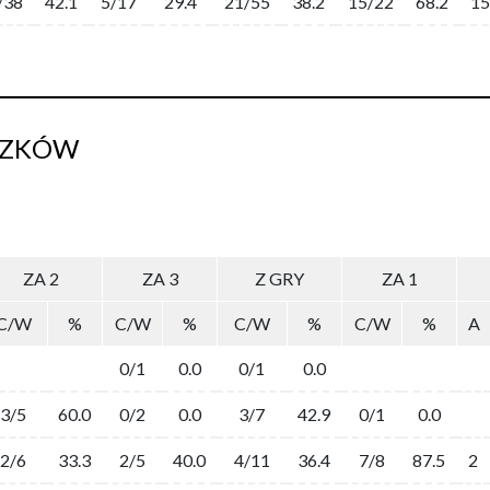
/38
42.1
5/17
29.4
21/55
38.2
15/22
68.2
15
SZKÓW
ZA 2
ZA 3
Z GRY
ZA 1
C/W
%
C/W
%
C/W
%
C/W
%
A
0/1
0.0
0/1
0.0
3/5
60.0
0/2
0.0
3/7
42.9
0/1
0.0
2/6
33.3
2/5
40.0
4/11
36.4
7/8
87.5
2