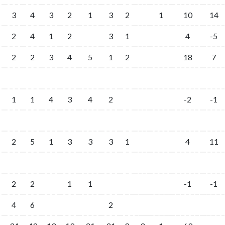
3
4
3
2
1
3
2
1
10
14
2
4
1
2
3
1
4
-5
2
2
3
4
5
1
2
18
7
1
1
4
3
4
2
-2
-1
2
5
1
3
3
3
1
4
11
2
2
1
1
-1
-1
4
6
2