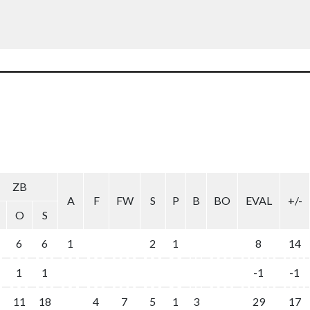
ZB
A
F
FW
S
P
B
BO
EVAL
+/-
O
S
6
6
1
2
1
8
14
1
1
-1
-1
11
18
4
7
5
1
3
29
17