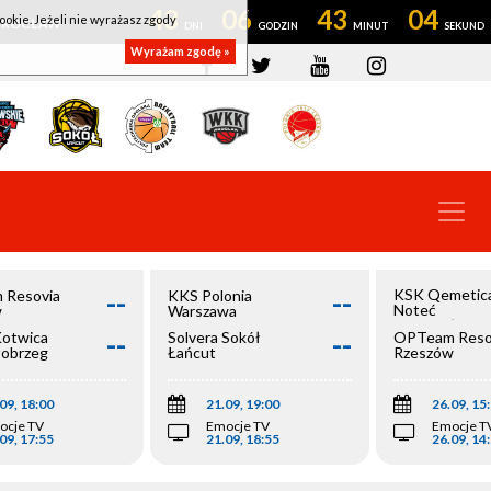
43
06
43
03
ookie. Jeżeli nie wyrażasz zgody
OWROCŁAW
Wyrażam zgodę »
--
--
KSK Qemetic
 Resovia
KKS Polonia
Noteć
w
Warszawa
Inowrocław
--
--
Kotwica
Solvera Sokół
OPTeam Reso
łobrzeg
Łańcut
Rzeszów
09, 18:00
21.09, 19:00
26.09, 15
ocje TV
Emocje TV
Emocje T
09, 17:55
21.09, 18:55
26.09, 14