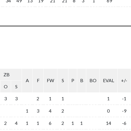
34
49
13
19
21
21
8
3
1
69
ZB
A
F
FW
S
P
B
BO
EVAL
+/-
O
S
3
3
2
1
1
1
-1
1
3
4
2
0
-9
2
4
1
1
6
2
1
1
14
-6