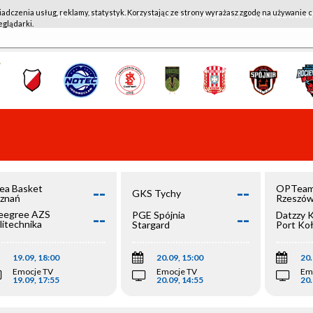
iadczenia usług, reklamy, statystyk. Korzystając ze strony wyrażasz zgodę na używanie c
WKK ACTIVE HOTEL WROCŁAW - KSK QEMETICA NOTEĆ IN
eglądarki.
--
--
ea Basket
OPTeam
GKS Tychy
znań
Rzeszó
--
--
egree AZS
PGE Spójnia
Datzzy 
litechnika
Stargard
Port Ko
olska
19.09, 18:00
20.09, 15:00
20.
Emocje TV
Emocje TV
Em
19.09, 17:55
20.09, 14:55
20.