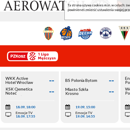
Ta strona używa cookies m.in. w celach: św
powinieneś zmienić ustawienia swojej prz
--
--
WKK Active
En
BS Polonia Bytom
Hotel Wrocław
Po
--
--
KSK Qemetica
We
Miasto Szkła
Noteć
Po
Krosno
Inowrocław
Op
18.09, 18:00
19.09, 15:00
Emocje TV
Emocje TV
18.09, 17:55
19.09, 14:55