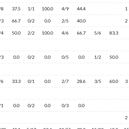
/8
37.5
1/1
100.0
4/9
44.4
1
/3
66.7
0/2
0.0
2/5
40.0
2
/4
50.0
2/2
100.0
4/6
66.7
5/6
83.3
/3
0.0
0/2
0.0
0/5
0.0
1/2
50.0
/6
33.3
0/1
0.0
2/7
28.6
3/5
60.0
3
/1
0.0
0/2
0.0
0/3
0.0
2