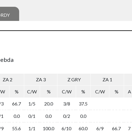
ORDY
lebda
ZA 2
ZA 3
Z GRY
ZA 1
/W
%
C/W
%
C/W
%
C/W
%
A
/3
66.7
1/5
20.0
3/8
37.5
/1
0.0
0/1
0.0
0/2
0.0
/9
55.6
1/1
100.0
6/10
60.0
6/9
66.7
7