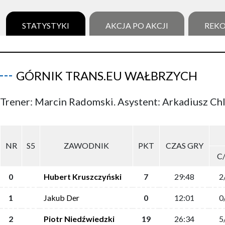
STATYSTYKI
AKCJA PO AKCJI
REK
GÓRNIK TRANS.EU WAŁBRZYCH
Trener: Marcin Radomski. Asystent: Arkadiusz Ch
NR
S5
ZAWODNIK
PKT
CZAS GRY
C
0
Hubert Kruszczyński
7
29:48
2
1
Jakub Der
0
12:01
0
2
Piotr Niedźwiedzki
19
26:34
5