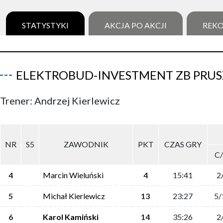
STATYSTYKI
AKCJA PO AKCJI
REK
ELEKTROBUD-INVESTMENT ZB PRU
Trener: Andrzej Kierlewicz
NR
S5
ZAWODNIK
PKT
CZAS GRY
C
4
Marcin Wieluński
4
15:41
2
5
Michał Kierlewicz
13
23:27
5/
6
Karol Kamiński
14
35:26
2