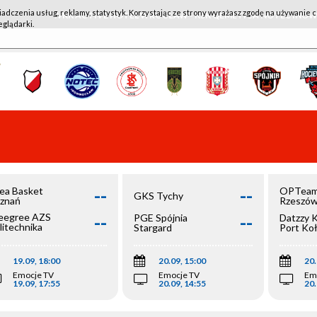
iadczenia usług, reklamy, statystyk. Korzystając ze strony wyrażasz zgodę na używanie c
WKK ACTIVE HOTEL WROCŁAW - KSK QEMETICA NOTEĆ IN
eglądarki.
--
--
ea Basket
OPTeam
GKS Tychy
znań
Rzeszó
--
--
egree AZS
PGE Spójnia
Datzzy 
litechnika
Stargard
Port Ko
olska
19.09, 18:00
20.09, 15:00
20.
Emocje TV
Emocje TV
Em
19.09, 17:55
20.09, 14:55
20.