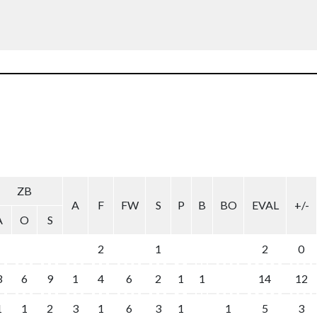
ZB
A
F
FW
S
P
B
BO
EVAL
+/-
A
O
S
2
1
2
0
3
6
9
1
4
6
2
1
1
14
12
1
1
2
3
1
6
3
1
1
5
3