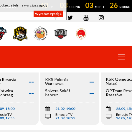
40
03
03
26
ookie. Jeżeli nie wyrażasz zgody
OWROCŁAW
Wyrażam zgodę »
--
--
KSK Qemetic
 Resovia
KKS Polonia
Noteć
w
Warszawa
Inowrocław
--
--
Kotwica
Solvera Sokół
OPTeam Reso
łobrzeg
Łańcut
Rzeszów
09, 18:00
21.09, 19:00
26.09, 15
ocje TV
Emocje TV
Emocje T
09, 17:55
21.09, 18:55
26.09, 14