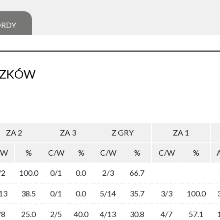
ORDY
SZKÓW
ZA 2
ZA 3
Z GRY
ZA 1
/W
%
C/W
%
C/W
%
C/W
%
/2
100.0
0/1
0.0
2/3
66.7
13
38.5
0/1
0.0
5/14
35.7
3/3
100.0
/8
25.0
2/5
40.0
4/13
30.8
4/7
57.1