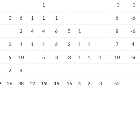
1
-3
-3
3
6
1
1
1
6
-6
2
4
4
6
5
1
8
-6
3
4
1
1
2
2
1
1
7
4
6
10
5
3
3
1
1
1
10
-8
2
4
2
26
38
12
19
19
16
4
2
3
52