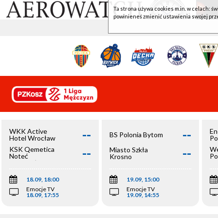
Ta strona używa cookies m.in. w celach: św
powinieneś zmienić ustawienia swojej prz
--
--
WKK Active
En
BS Polonia Bytom
Hotel Wrocław
Po
--
--
KSK Qemetica
We
Miasto Szkła
Noteć
Po
Krosno
Inowrocław
Op
18.09, 18:00
19.09, 15:00
Emocje TV
Emocje TV
18.09, 17:55
19.09, 14:55