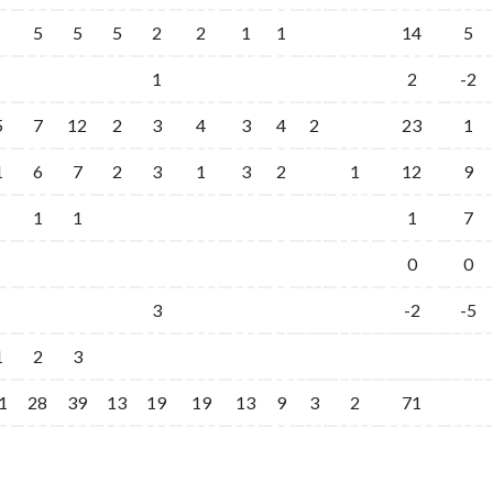
5
5
5
2
2
1
1
14
5
1
2
-2
5
7
12
2
3
4
3
4
2
23
1
1
6
7
2
3
1
3
2
1
12
9
1
1
1
7
0
0
3
-2
-5
1
2
3
1
28
39
13
19
19
13
9
3
2
71