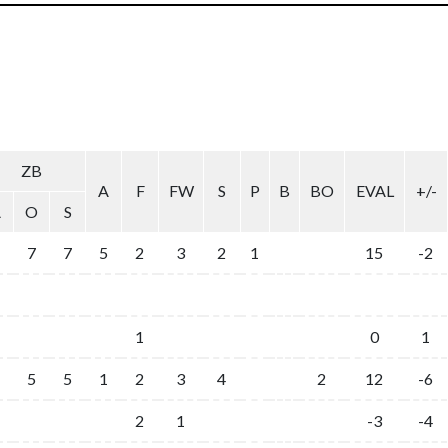
ZB
A
F
FW
S
P
B
BO
EVAL
+/-
A
O
S
7
7
5
2
3
2
1
15
-2
1
0
1
5
5
1
2
3
4
2
12
-6
2
1
-3
-4