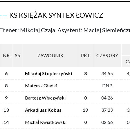
KS KSIĘŻAK SYNTEX ŁOWICZ
Trener: Mikołaj Czaja. Asystent: Maciej Siemieńcz
NR
S5
ZAWODNIK
PKT
CZAS GRY
C
6
Mikołaj Stopierzyński
8
34:55
4
8
Mateusz Gładki
DNP
9
Bartosz Włuczyński
0
04:26
13
Arkadiusz Kobus
19
37:29
3
14
Michał Kwiatkowski
0
02:56
0