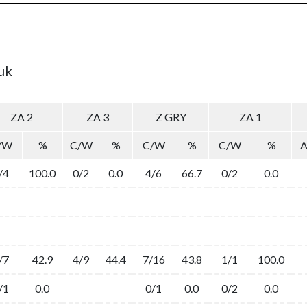
uk
ZA 2
ZA 3
Z GRY
ZA 1
/W
%
C/W
%
C/W
%
C/W
%
/4
100.0
0/2
0.0
4/6
66.7
0/2
0.0
/7
42.9
4/9
44.4
7/16
43.8
1/1
100.0
/1
0.0
0/1
0.0
0/2
0.0