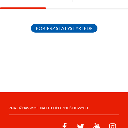
POBIERZ STATYSTYKI PDF
ZNAJDŹ NAS W MEDIACH SPOŁECZNOŚCIOWYCH