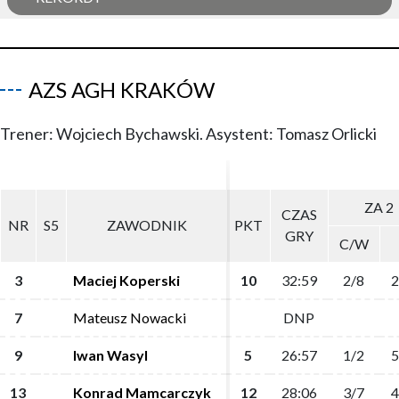
AZS AGH KRAKÓW
Trener: Wojciech Bychawski. Asystent: Tomasz Orlicki
ZA 2
ZA 2
CZAS
CZAS
NR
NR
S5
S5
ZAWODNIK
ZAWODNIK
PKT
PKT
GRY
GRY
C/W
C/W
3
3
Maciej Koperski
Maciej Koperski
10
10
32:59
32:59
2/8
2/8
2
2
7
7
Mateusz Nowacki
Mateusz Nowacki
DNP
DNP
9
9
Iwan Wasyl
Iwan Wasyl
5
5
26:57
26:57
1/2
1/2
5
5
13
13
Konrad Mamcarczyk
Konrad Mamcarczyk
12
12
28:06
28:06
3/7
3/7
4
4