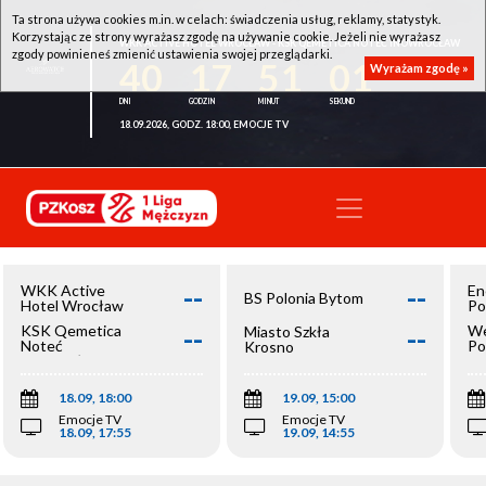
Ta strona używa cookies m.in. w celach: świadczenia usług, reklamy, statystyk.
Korzystając ze strony wyrażasz zgodę na używanie cookie. Jeżeli nie wyrażasz
WKK ACTIVE HOTEL WROCŁAW - KSK QEMETICA NOTEĆ INOWROCŁAW
zgody powinieneś zmienić ustawienia swojej przeglądarki.
40
17
51
01
Wyrażam zgodę »
18.09.2026, GODZ. 18:00, EMOCJE TV
--
--
WKK Active
En
BS Polonia Bytom
Hotel Wrocław
Po
--
--
KSK Qemetica
We
Miasto Szkła
Noteć
Po
Krosno
Inowrocław
Op
18.09, 18:00
19.09, 15:00
Emocje TV
Emocje TV
18.09, 17:55
19.09, 14:55