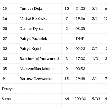
15
15
Tomasz Deja
Tomasz Deja
10
10
34:03
34:03
3/5
3/5
6
6
16
16
Michał Borówka
Michał Borówka
7
7
19:56
19:56
2/2
2/2
1
1
20
20
Damian Dyrda
Damian Dyrda
2
2
08:05
08:05
27
27
Patryk Pachołek
Patryk Pachołek
DNP
DNP
32
32
Patryk Kędel
Patryk Kędel
0
0
02:23
02:23
0/2
0/2
33
33
Bartłomiej Podworski
Bartłomiej Podworski
3
3
17:00
17:00
1/3
1/3
3
3
35
35
Maksymilian Jakubek
Maksymilian Jakubek
0
0
00:53
00:53
91
91
Bartosz Czerwonka
Bartosz Czerwonka
15
15
29:38
29:38
3/4
3/4
7
7
Drużyna
Drużyna
Suma
Suma
64
64
200:00
200:00
15/33
15/33
4
4