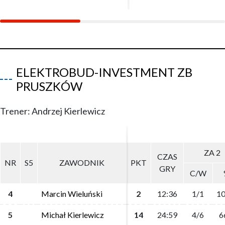
ELEKTROBUD-INVESTMENT ZB
PRUSZKÓW
Trener: Andrzej Kierlewicz
ZA 2
ZA 2
CZAS
CZAS
NR
NR
S5
S5
ZAWODNIK
ZAWODNIK
PKT
PKT
GRY
GRY
C/W
C/W
4
4
Marcin Wieluński
Marcin Wieluński
2
2
12:36
12:36
1/1
1/1
10
10
5
5
Michał Kierlewicz
Michał Kierlewicz
14
14
24:59
24:59
4/6
4/6
6
6