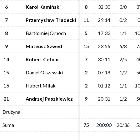
6
6
Karol Kamiński
Karol Kamiński
8
8
32:30
32:30
3/8
3/8
3
3
7
7
Przemysław Tradecki
Przemysław Tradecki
11
11
29:14
29:14
0/2
0/2
0
0
8
8
Bartłomiej Ornoch
Bartłomiej Ornoch
5
5
17:33
17:33
1/1
1/1
10
10
9
9
Mateusz Szwed
Mateusz Szwed
15
15
23:56
23:56
6/8
6/8
7
7
14
14
Robert Cetnar
Robert Cetnar
7
7
30:11
30:11
2/5
2/5
4
4
15
15
Daniel Olszewski
Daniel Olszewski
2
2
07:18
07:18
1/2
1/2
5
5
16
16
Hubert Miłak
Hubert Miłak
2
2
01:12
01:12
1/1
1/1
10
10
21
21
Andrzej Paszkiewicz
Andrzej Paszkiewicz
9
9
20:31
20:31
1/2
1/2
5
5
Drużyna
Drużyna
Suma
Suma
75
75
200:00
200:00
20/36
20/36
5
5